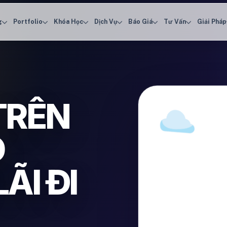
g
Portfolio
Khóa Học
Dịch Vụ
Báo Giá
Tư Vấn
Giải Pháp
TRÊN
O
ÃI ĐI