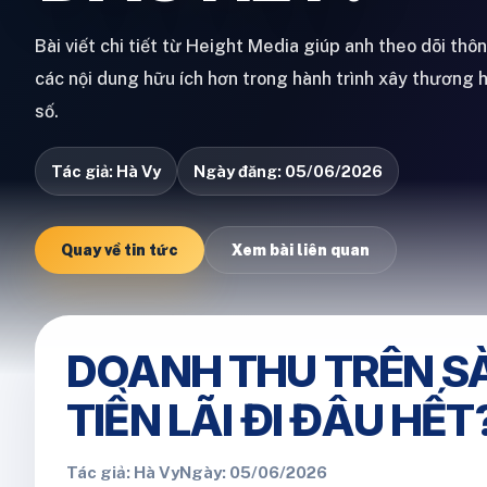
Bài viết chi tiết từ Height Media giúp anh theo dõi thô
các nội dung hữu ích hơn trong hành trình xây thương 
số.
Tác giả: Hà Vy
Ngày đăng: 05/06/2026
Quay về tin tức
Xem bài liên quan
DOANH THU TRÊN S
TIỀN LÃI ĐI ĐÂU HẾT
Tác giả: Hà Vy
Ngày: 05/06/2026