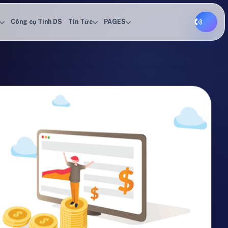
Công cụ Tính DS
Tin Tức
PAGES