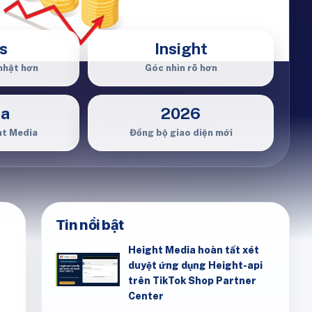
s
Insight
nhật hơn
Góc nhìn rõ hơn
ia
2026
ht Media
Đồng bộ giao diện mới
Tin nổi bật
Height Media hoàn tất xét
duyệt ứng dụng Height-api
trên TikTok Shop Partner
Center