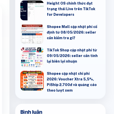
Height OS chính thức đạt
trạng thái Live trên TikTok
for Developers
Shopee Mall cập nhật phí cố
định từ 08/05/2026: seller
cần kiểm tra gì?
TikTok Shop cập nhật phí từ
09/05/2026: seller cần tính
lại biên lợi nhuận
Shopee cập nhật chi phí
2026: Voucher Xtra 5,5%,
PiShip 2.700đ và quảng cáo
theo lượt xem
Bình luận