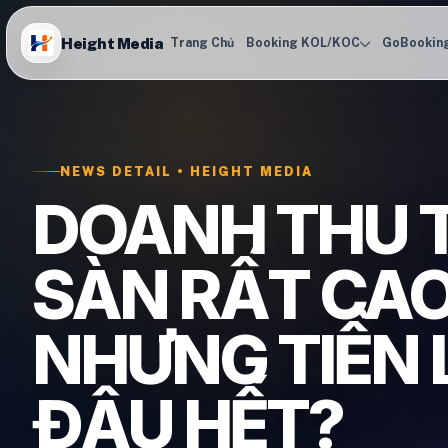
Height Media
Trang Chủ
Booking KOL/KOC
GoBookin
NEWS DETAIL • HEIGHT MEDIA
DOANH THU 
SÀN RẤT CA
NHƯNG TIỀN L
ĐÂU HẾT?