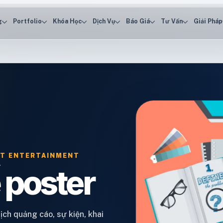
g
Portfolio
Khóa Học
Dịch Vụ
Báo Giá
Tư Vấn
Giải Pháp
GHT ENTERTAINMENT
ế poster
ịch quảng cáo, sự kiện, khai