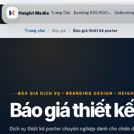
Height Media
Trang Chủ
Booking KOL/KOC
GoBookin
Trang chủ
Báo giá
Báo giá thiết kế poster
BÁO GIÁ DỊCH VỤ • BRANDING DESIGN • HEI
Báo giá thiết k
Dịch vụ thiết kế poster chuyên nghiệp dành cho chiến d