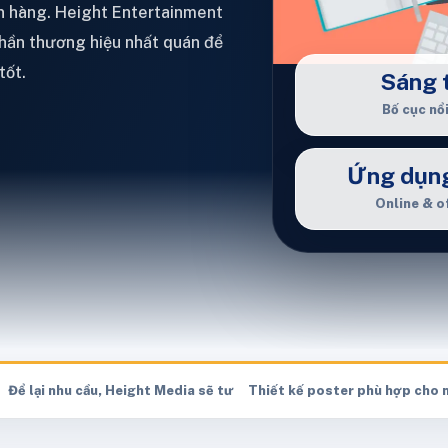
n hàng. Height Entertainment
 thần thương hiệu nhất quán để
tốt.
Sáng 
Bố cục nổ
Ứng dụng
Online & o
ớc khi nhận kế hoạch & báo giá
Để lại nhu cầu, Height Media sẽ tư vấn hướng triển khai phù hợp
Thiết kế poster phù hợp cho 