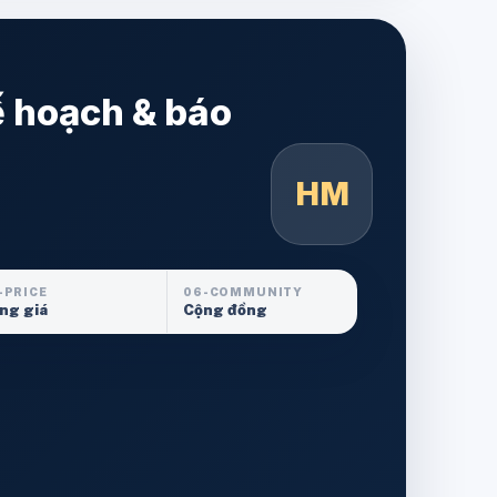
ế hoạch & báo
HM
-PRICE
06-COMMUNITY
ng giá
Cộng đồng