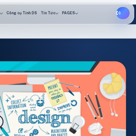
Công cụ Tính DS
Tin Tức
PAGES