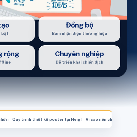
tạo
Đồng bộ
i bật
Bám nhận diện thương hiệu
 rộng
Chuyên nghiệp
ffline
Dễ triển khai chiến dịch
những nhu cầu nào?
Quy trình thiết kế poster tại Height Entertainment
Vì sao nên chọn Height E