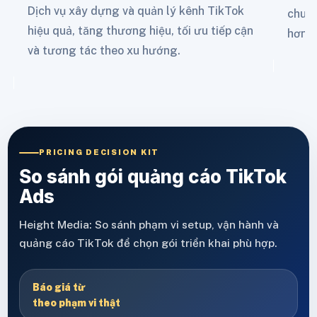
Dịch vụ xây dựng và quản lý kênh TikTok
chuyể
hiệu quả, tăng thương hiệu, tối ưu tiếp cận
hơn t
và tương tác theo xu hướng.
PRICING DECISION KIT
So sánh gói quảng cáo TikTok
Ads
Height Media: So sánh phạm vi setup, vận hành và
quảng cáo TikTok để chọn gói triển khai phù hợp.
Báo giá từ
theo phạm vi thật