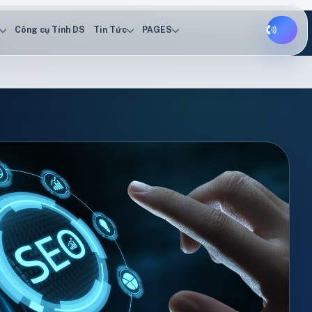
Công cụ Tính DS
Tin Tức
PAGES