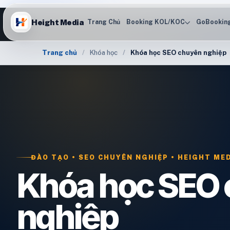
Height Media
Trang Chủ
Booking KOL/KOC
GoBookin
Trang chủ
Khóa học
Khóa học SEO chuyên nghiệp
ĐÀO TẠO • SEO CHUYÊN NGHIỆP • HEIGHT MED
Khóa học SEO
nghiệp