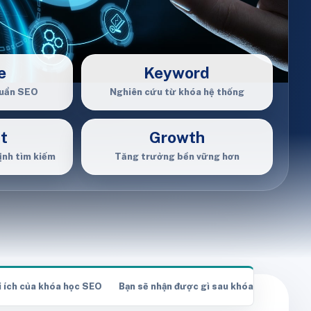
e
Keyword
huẩn SEO
Nghiên cứu từ khóa hệ thống
t
Growth
ịnh tìm kiếm
Tăng trưởng bền vững hơn
i ích của khóa học SEO
Bạn sẽ nhận được gì sau khóa học SEO?
Kết q