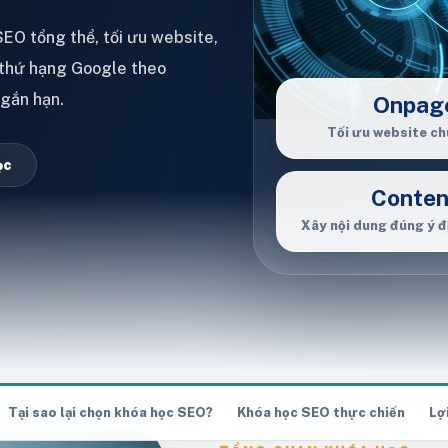
EO tổng thể, tối ưu website,
n thứ hạng Google theo
ngắn hạn.
Onpag
Tối ưu website c
ọc
Conten
Xây nội dung đúng ý đ
khai được trên dự án thực tế
Tại sao lại chọn khóa học SEO?
Khóa học SEO thực chiến
Lợ