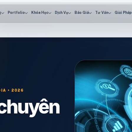
g
Portfolio
Khóa Học
Dịch Vụ
Báo Giá
Tư Vấn
Giải Pháp
IA • 2026
 chuyên