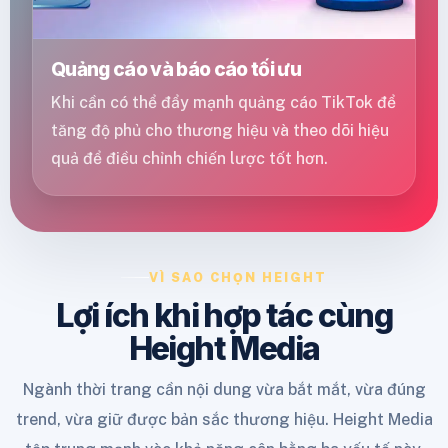
Quảng cáo và báo cáo tối ưu
Khi cần có thể đẩy mạnh quảng cáo TikTok để
tăng độ phủ cho thương hiệu và theo dõi hiệu
quả để điều chỉnh chiến lược tốt hơn.
VÌ SAO CHỌN HEIGHT
Lợi ích khi hợp tác cùng
Height Media
Ngành thời trang cần nội dung vừa bắt mắt, vừa đúng
trend, vừa giữ được bản sắc thương hiệu. Height Media