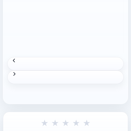
★
★
★
★
★