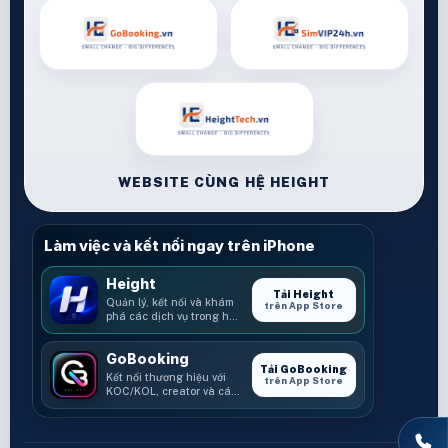
WEBSITE CÙNG HỆ HEIGHT
Làm việc và kết nối ngay trên iPhone
Height
Tải Height
Quản lý, kết nối và khám
trên App Store
phá các dịch vụ trong hệ
sinh thái Height.
GoBooking
Tải GoBooking
Kết nối thương hiệu với
trên App Store
KOC/KOL, creator và các
cơ hội booking.