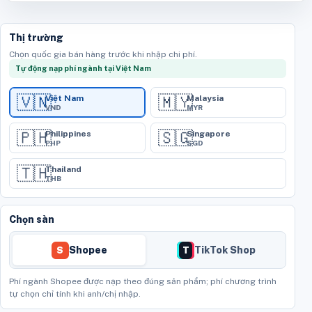
Thị trường
Chọn quốc gia bán hàng trước khi nhập chi phí.
Tự động nạp phí ngành tại Việt Nam
🇻🇳
🇲🇾
Việt Nam
Malaysia
VND
MYR
🇵🇭
🇸🇬
Philippines
Singapore
PHP
SGD
🇹🇭
Thailand
THB
Chọn sàn
Shopee
TikTok Shop
S
T
Phí ngành Shopee được nạp theo đúng sản phẩm; phí chương trình
tự chọn chỉ tính khi anh/chị nhập.