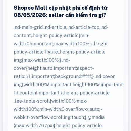
Shopee Mall cập nhật phí cố định từ
08/05/2026: seller cần kiểm tra gì?
.nd-main-grid,.nd-article,.nd-article-top,.nd-
content,.height-policy-article{min-
width:0!important;max-width:100%;} .height-
policy-article figure,.height-policy-article
img{max-width:100%;} .nd-
cover{height:auto!important;aspect-
ratio:1/1!important;background:#fff;} .nd-cover
img{width:100%!important;height:100%!important;obj
fit:contain!important;} .height-policy-article
.fee-table-scroll{width:100%;max-
width:100%;min-width:0;overflow-x:auto;-
webkit-overflow-scrolling:touch;} @media
(max-width:767px){.height-policy-article