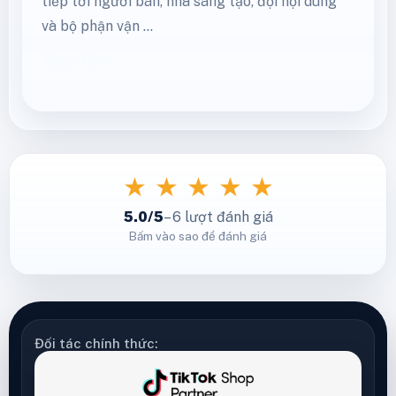
tiếp tới người bán, nhà sáng tạo, đội nội dung
và bộ phận vận …
Xem thêm
★
★
★
★
★
5.0/5
– 6 lượt đánh giá
Bấm vào sao để đánh giá
Đối tác chính thức: