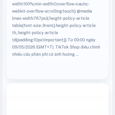
width:100%;min-width:0;overflow-x:auto;-
webkit-overflow-scrolling:touch;} @media
(max-width:767px){.height-policy-article
table{font-size:.9rem;}.height-policy-article
th,.height-policy-article
td{padding:10px!important;}} Từ 00:00 ngày
09/05/2026 (GMT+7), TikTok Shop điều chỉnh
nhiều cấu phần phí có ảnh hưởng …
Xem thêm