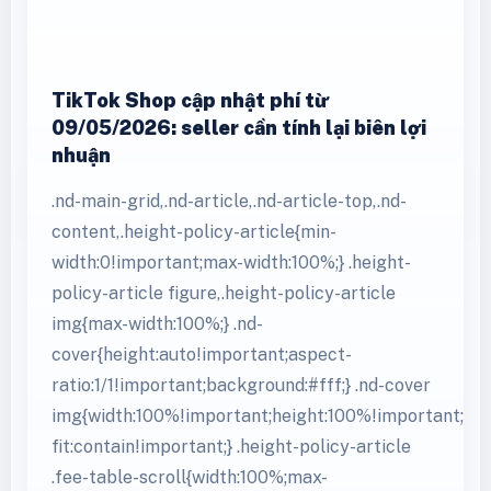
TikTok Shop cập nhật phí từ
09/05/2026: seller cần tính lại biên lợi
nhuận
.nd-main-grid,.nd-article,.nd-article-top,.nd-
content,.height-policy-article{min-
width:0!important;max-width:100%;} .height-
policy-article figure,.height-policy-article
img{max-width:100%;} .nd-
cover{height:auto!important;aspect-
ratio:1/1!important;background:#fff;} .nd-cover
img{width:100%!important;height:100%!important;obj
fit:contain!important;} .height-policy-article
.fee-table-scroll{width:100%;max-