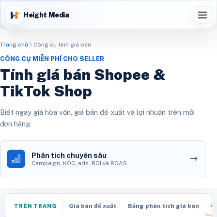
Height Media
Trang chủ
Công cụ tính giá bán
CÔNG CỤ MIỄN PHÍ CHO SELLER
Tính giá bán Shopee &
TikTok Shop
Biết ngay giá hòa vốn, giá bán đề xuất và lợi nhuận trên mỗi
đơn hàng.
Phân tích chuyên sâu
Campaign, KOC, ads, ROI và ROAS
Giá bán đề xuất
Bảng phân tích giá bán
G
TRÊN TRANG