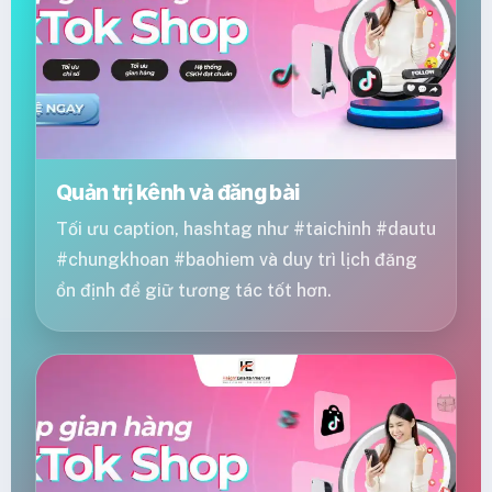
Quản trị kênh và đăng bài
Tối ưu caption, hashtag như #taichinh #dautu
#chungkhoan #baohiem và duy trì lịch đăng
ổn định để giữ tương tác tốt hơn.