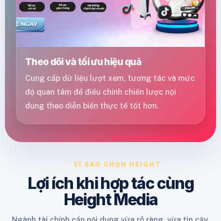
Theo dõi và tối ưu hiệu quả
Cung cấp dữ liệu lượt xem, tương tác và mức
độ quan tâm để điều chỉnh chiến lược nội
dung theo diễn biến thực tế tốt hơn.
VÌ SAO CHỌN HEIGHT
Lợi ích khi hợp tác cùng
Height Media
Ngành tài chính cần nội dung vừa rõ ràng, vừa tin cậy,