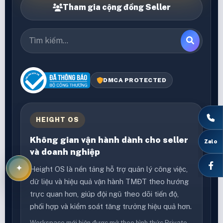
Height Media
DIGITAL COMMERCE & MEDIA
Height Media là công ty truyền thông cung cấp
giải pháp sáng tạo cho sản xuất nội dung, sự kiện,
marketing và vận hành thương mại điện tử. Chúng
tôi đồng hành cùng doanh nghiệp để xây dựng,
mở rộng và nâng tầm thương hiệu một cách thực
tế và hiệu quả.
Zalo
Thông tin doanh nghiệp
Công ty TNHH Thương Mại và Dịch vụ
✦
Truyền Thông Height Media
Mã số thuế: 0110372064
Địa chỉ