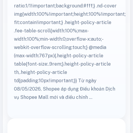
content,.height-policy-article{min-
width:0!important;max-width:100%;} .height-
policy-article figure,.height-policy-article
img{max-width:100%;} .nd-
cover{height:auto!important;aspect-
ratio:1/1!important;background:#fff;} .nd-cover
img{width:100%!important;height:100%!important;obj
fit:contain!important;} .height-policy-article
.fee-table-scroll{width:100%;max-
width:100%;min-width:0;overflow-x:auto;-
webkit-overflow-scrolling:touch;} @media
(max-width:767px){.height-policy-article
table{font-size:.9rem;}.height-policy-article
th,.height-policy-article
td{padding:10px!important;}} Từ ngày
08/05/2026, Shopee áp dụng Điều khoản Dịch