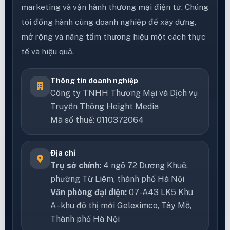
Bản tin chính sách TikTok Shop
25/06/2026: 6 cập nhật seller cần biết
Bản tin chính sách TikTok Shop ngày
25/06/2026 tổng hợp 6 lưu ý ảnh hưởng trực
tiếp tới người bán, nhà sáng tạo, đội nội dung
và bộ phận vận …
Xem thêm
★
★
★
★
★
Chưa có đánh giá