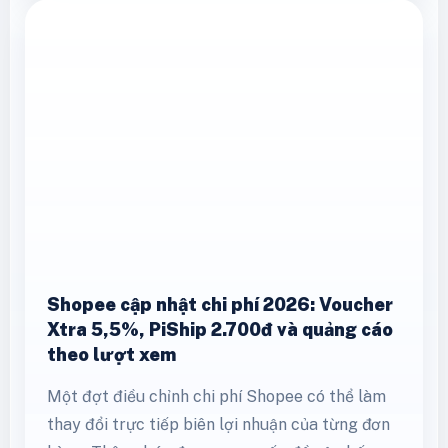
webkit-overflow-scrolling:touch;} @media
(max-width:767px){.height-policy-article
table{font-size:.9rem;}.height-policy-article
th,.height-policy-article
td{padding:10px!important;}} Từ 00:00 ngày
09/05/2026 (GMT+7), TikTok Shop điều chỉnh
nhiều cấu phần phí có ảnh hưởng …
Xem thêm