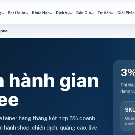
g
Portfolio
Khóa Học
Dịch Vụ
Báo Giá
Tư Vấn
Giải Pháp
opee
3%
n hành gian
Phí hiệ
ee
riêng v
SK
retainer hàng tháng kết hợp 3% doanh
Quản
danh
 hành shop, chiến dịch, quảng cáo, live,