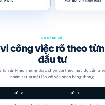
ản phẩm.
xuất mở rộng hàng tuần.
SO SÁNH GÓI
vi công việc rõ theo từ
đầu tư
 tư vấn khách hàng thật: chọn gói theo mức độ cần triển
nhầm setup một lần với vận hành hàng tháng.
GÓI 2
GÓI 3