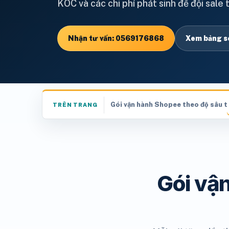
KOC và các chi phí phát sinh để đội sale 
Nhận tư vấn: 0569176868
Xem bảng s
Gói vận hành Shopee theo độ sâu tr
TRÊN TRANG
Gói vận