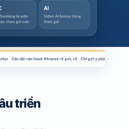
C
AI
booking là add-
Video AI bonus tăng
ặc theo gói cao
theo gói
 chọn gói
Cần đội vận hành Shopee rõ gói, rõ phạm vi?
Chỉ gợi ý những dịch vụ t
âu triển