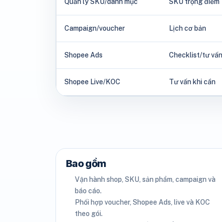
Quản lý SKU/danh mục
SKU trọng điểm
Campaign/voucher
Lịch cơ bản
Shopee Ads
Checklist/tư vấ
Shopee Live/KOC
Tư vấn khi cần
Bao gồm
Vận hành shop, SKU, sản phẩm, campaign và
báo cáo.
Phối hợp voucher, Shopee Ads, live và KOC
theo gói.