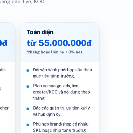
uảng cáo, live, KOC
Toàn diện
0đ
từ 55.000.000đ
/tháng hoặc liên hệ + 3% net
hẩm
Đội vận hành phối hợp sâu theo
mục tiêu tăng trưởng.
Plan campaign, ads, live,
C
creator/KOC và nội dung theo
tháng.
ucher
Báo cáo quản trị, ưu tiên xử lý
và họp định kỳ.
Phù hợp brand/shop có nhiều
ề
SKU hoặc nhịp tăng trưởng