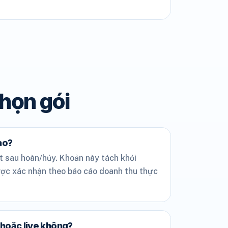
chọn gói
ào?
t sau hoàn/hủy. Khoản này tách khỏi
ược xác nhận theo báo cáo doanh thu thực
hoặc live không?