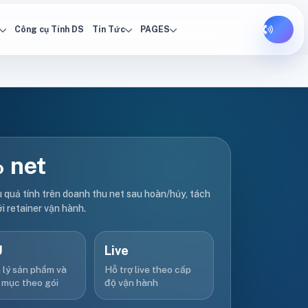
Công cụ Tính DS
Tin Tức
PAGES
 net
u quả tính trên doanh thu net sau hoàn/hủy, tách
ới retainer vận hành.
U
Live
 lý sản phẩm và
Hỗ trợ live theo cấp
 mục theo gói
độ vận hành