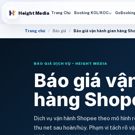
Height Media
Trang Chủ
Booking KOL/KOC
GoBookin
Trang chủ
Báo giá
Báo giá vận hành gian hàng Sh
BÁO GIÁ DỊCH VỤ • HEIGHT MEDIA
Báo giá vậ
hàng Shop
Dịch vụ vận hành Shopee theo mô hình 
thu net sau hoàn/hủy. Phạm vi tách rõ vận