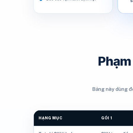
s
Phạm 
Bảng này dùng để
HẠNG MỤC
GÓI 1