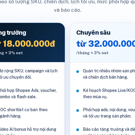
heo số lượng SKU, chiến dịch, lịch tối ưu, mức phối hợp q
và báo cáo.
ng trưởng
Chuyên sâu
 18.000.000đ
từ 32.000.00
ng + 3% net
/tháng + 3% net
ở rộng SKU, campaign và lịch
Quản trị nhiều nhóm sản p
ối ưu chuyển đổi.
và chiến dịch bán hàng.
hối hợp Shopee Ads, voucher,
Kế hoạch Shopee Live/KO
ombo và flash sale.
theo mùa vụ.
OC shortlist cơ bản theo
Phối hợp ads, nội dung, vo
gành hàng.
và tối ưu trang sản phẩm.
ideo AI bonus hỗ trợ nội dung
Báo cáo tăng trưởng và đ