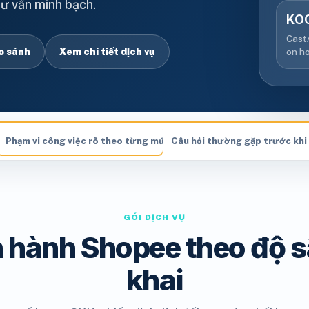
tư vấn minh bạch.
KO
Cast/
o sánh
Xem chi tiết dịch vụ
on ho
iển khai
Phạm vi công việc rõ theo từng mức đầu tư
Câu hỏi thường gặp trước khi
GÓI DỊCH VỤ
 hành Shopee theo độ s
khai