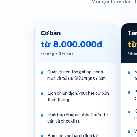
Mỗi gói tăng dần t
Cơ bản
Tă
từ 8.000.000đ
từ
/tháng + 3% net
/thá
Quản lý nền tảng shop, danh
M
mục và tối ưu SKU trọng điểm.
t
P
Lịch chiến dịch/voucher cơ bản
c
theo tháng.
K
Phối hợp Shopee Ads ở mức tư
n
vấn và checklist.
V
Báo cáo vận hành định kỳ.