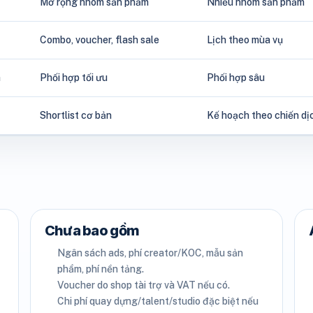
Mở rộng nhóm sản phẩm
Nhiều nhóm sản phẩm
Combo, voucher, flash sale
Lịch theo mùa vụ
n
Phối hợp tối ưu
Phối hợp sâu
Shortlist cơ bản
Kế hoạch theo chiến dị
Chưa bao gồm
Ngân sách ads, phí creator/KOC, mẫu sản
phẩm, phí nền tảng.
Voucher do shop tài trợ và VAT nếu có.
Chi phí quay dựng/talent/studio đặc biệt nếu