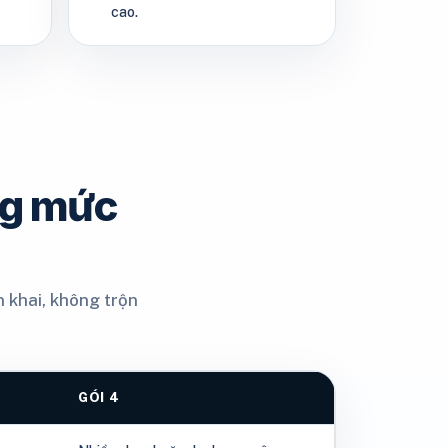
cao.
ng mức
 khai, không trộn
GÓI 4