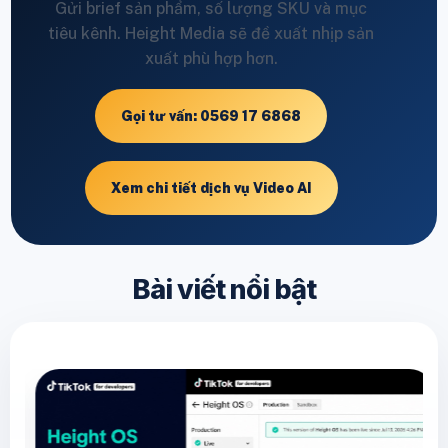
Gửi brief sản phẩm, số lượng SKU và mục
tiêu kênh. Height Media sẽ đề xuất nhịp sản
xuất phù hợp hơn.
Gọi tư vấn: 0569 17 6868
Xem chi tiết dịch vụ Video AI
Bài viết nổi bật