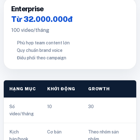
Enterprise
Từ 32.000.000đ
100 video/tháng
Phù hợp team content lớn
Quy chuẩn brand voice
Điều phối theo campaign
HẠNG MỤC
KHỞI ĐỘNG
GROWTH
Số
10
30
6
video/tháng
Kịch
Cơ bản
Theo nhóm sản
T
bản/hook
phẩm