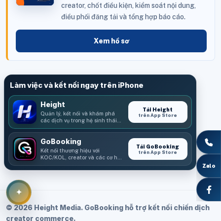
creator, chốt điều kiện, kiểm soát nội dung,
điều phối đăng tải và tổng hợp báo cáo.
Xem hồ sơ
Làm việc và kết nối ngay trên iPhone
Height
Tải Height
Quản lý, kết nối và khám phá
trên App Store
các dịch vụ trong hệ sinh thái
Height.
GoBooking
Tải GoBooking
Kết nối thương hiệu với
trên App Store
KOC/KOL, creator và các cơ hội
booking.
Zalo
✦
© 2026 Height Media. GoBooking hỗ trợ kết nối chiến dịch
creator commerce.