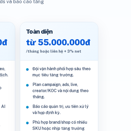
 Ads và báo cáo tăng
Toàn diện
0đ
từ 55.000.000đ
/tháng hoặc liên hệ + 3% net
eo,
Đội vận hành phối hợp sâu theo
dịch.
mục tiêu tăng trưởng.
Plan campaign, ads, live,
o
creator/KOC và nội dung theo
tháng.
 AI
Báo cáo quản trị, ưu tiên xử lý
và họp định kỳ.
Phù hợp brand/shop có nhiều
ề
SKU hoặc nhịp tăng trưởng