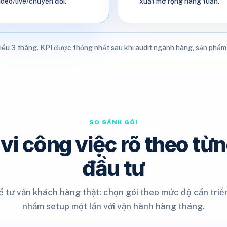
ideo/live/chuyển đổi.
xuất mở rộng hàng tuần.
iểu 3 tháng. KPI được thống nhất sau khi audit ngành hàng, sản phẩm, 
SO SÁNH GÓI
vi công việc rõ theo từ
đầu tư
 tư vấn khách hàng thật: chọn gói theo mức độ cần triển
nhầm setup một lần với vận hành hàng tháng.