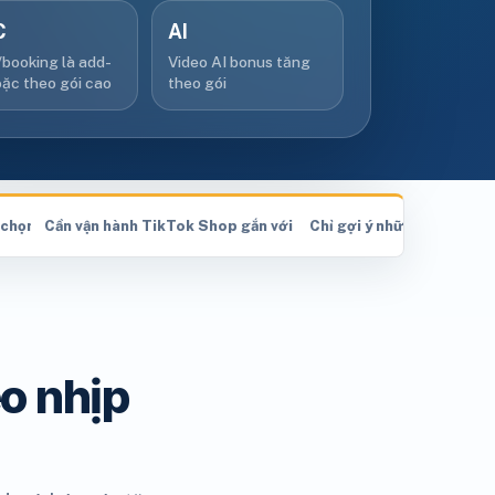
C
AI
booking là add-
Video AI bonus tăng
ặc theo gói cao
theo gói
 chọn gói
Cần vận hành TikTok Shop gắn với video, live và affiliate?
Chỉ gợi ý những dịch vụ t
o nhịp