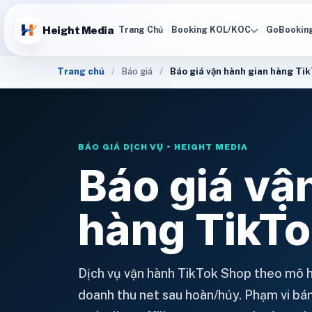
Height Media
Trang Chủ
Booking KOL/KOC
GoBookin
Trang chủ
Báo giá
Báo giá vận hành gian hàng Ti
BÁO GIÁ DỊCH VỤ • HEIGHT MEDIA
Báo giá vậ
hàng TikT
Dịch vụ vận hành TikTok Shop theo mô h
doanh thu net sau hoàn/hủy. Phạm vi bá