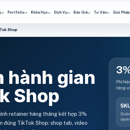
g
Portfolio
Khóa Học
Dịch Vụ
Báo Giá
Tư Vấn
Giải Pháp
kTok Shop
3%
n hành gian
Phí hiệ
ok Shop
riêng v
SK
ình retainer hàng tháng kết hợp 3%
Quản
danh
m đúng TikTok Shop: shop tab, video