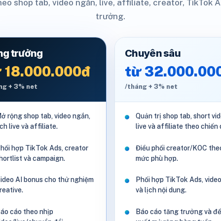
eo shop tab, video ngắn, live, affiliate, creator, TikTok
trưởng.
ng trưởng
Chuyên sâu
 18.000.000đ
từ 32.000.00
ng + 3% net
/tháng + 3% net
ở rộng shop tab, video ngắn,
Quản trị shop tab, short vid
ịch live và affiliate.
live và affiliate theo chiến 
hối hợp TikTok Ads, creator
Điều phối creator/KOC the
hortlist và campaign.
mức phù hợp.
ideo AI bonus cho thử nghiệm
Phối hợp TikTok Ads, video
reative.
và lịch nội dung.
áo cáo theo nhịp
Báo cáo tăng trưởng và đ