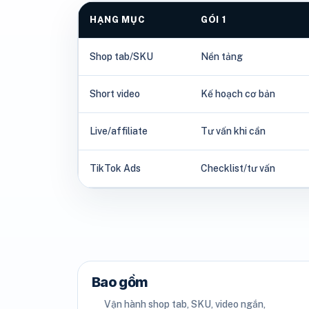
HẠNG MỤC
GÓI 1
Shop tab/SKU
Nền tảng
Short video
Kế hoạch cơ bản
Live/affiliate
Tư vấn khi cần
TikTok Ads
Checklist/tư vấn
Bao gồm
Vận hành shop tab, SKU, video ngắn,