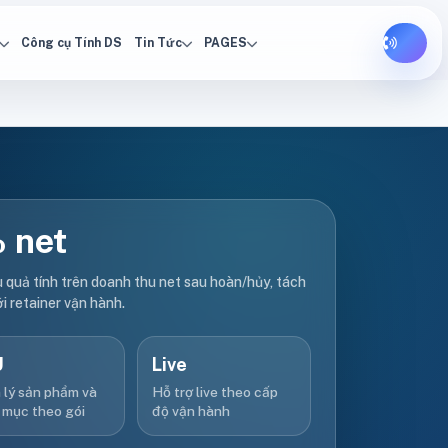
Công cụ Tính DS
Tin Tức
PAGES
 net
u quả tính trên doanh thu net sau hoàn/hủy, tách
ới retainer vận hành.
U
Live
 lý sản phẩm và
Hỗ trợ live theo cấp
 mục theo gói
độ vận hành