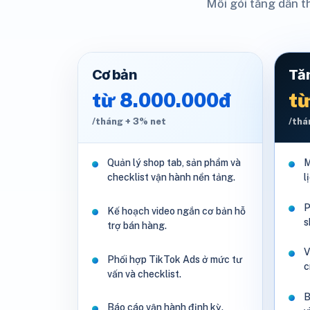
Mỗi gói tăng dần th
Cơ bản
Tă
từ 8.000.000đ
từ
/tháng + 3% net
/thá
Quản lý shop tab, sản phẩm và
M
checklist vận hành nền tảng.
l
P
Kế hoạch video ngắn cơ bản hỗ
s
trợ bán hàng.
V
Phối hợp TikTok Ads ở mức tư
c
vấn và checklist.
B
Báo cáo vận hành định kỳ.