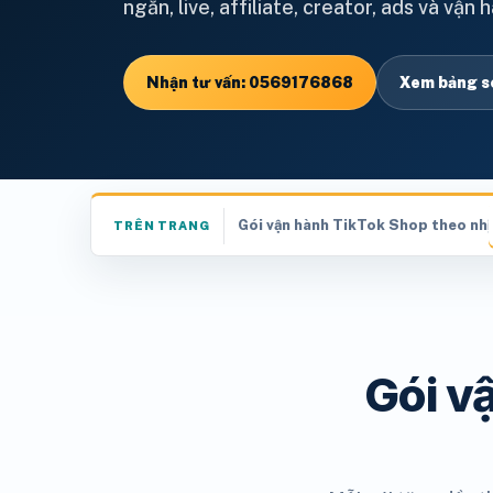
ngắn, live, affiliate, creator, ads và vận 
Nhận tư vấn: 0569176868
Xem bảng s
Gói vận hành TikTok Shop theo nhịp
TRÊN TRANG
Gói v