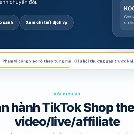
hành chuyển đổi.
KO
Cast/
o sánh
Xem chi tiết dịch vụ
on ho
 video/live/affiliate
Phạm vi công việc rõ theo từng mức đầu tư
Câu hỏi thường gặp trước khi
GÓI DỊCH VỤ
ận hành TikTok Shop the
video/live/affiliate