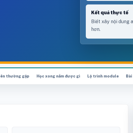
Kết quả thực tế
Biết xây nội dung 
hơn.
viên thường gặp
Học xong nắm được gì
Lộ trình module
Bài