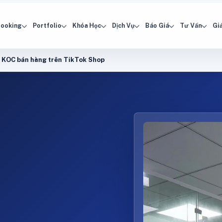
ooking
Portfolio
Khóa Học
Dịch Vụ
Báo Giá
Tư Vấn
Giả
và KOC bán hàng trên TikTok Shop