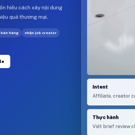
n hiểu cách xây nội dung
 hiệu quả thương mại.
 bán hàng
nhận job creator
le
Intent
Affiliate, creato
Thực hành
Viết brief review 