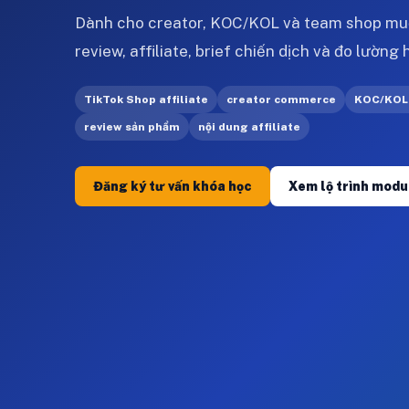
Dành cho creator, KOC/KOL và team shop muố
review, affiliate, brief chiến dịch và đo lường
TikTok Shop affiliate
creator commerce
KOC/KOL
review sản phẩm
nội dung affiliate
Đăng ký tư vấn khóa học
Xem lộ trình modu