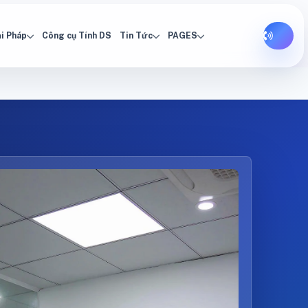
i Pháp
Công cụ Tính DS
Tin Tức
PAGES