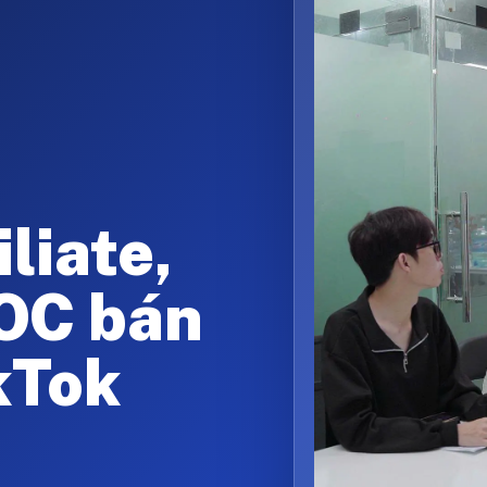
liate,
KOC bán
kTok