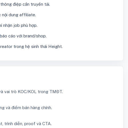
thông điệp cần truyền tải.
nội dung affiliate.
hí nhận job phù hợp.
 báo cáo với brand/shop.
eator trong hệ sinh thái Height.
 và vai trò KOC/KOL trong TMĐT.
ng và điểm bán hàng chính.
t, trình diễn, proof và CTA.