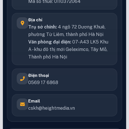
giải pháp sáng tạo cho sản xuất nội dung, sự kiện,
marketing và vận hành thương mại điện tử. Chúng
tôi đồng hành cùng doanh nghiệp để xây dựng,
mở rộng và nâng tầm thương hiệu một cách thực
tế và hiệu quả.
Thông tin doanh nghiệp
Công ty TNHH Thương Mại và Dịch vụ
Truyền Thông Height Media
Mã số thuế: 0110372064
Địa chỉ
Trụ sở chính:
4 ngõ 72 Dương Khuê,
phường Từ Liêm, thành phố Hà Nội
Văn phòng đại diện:
07-A43 LK5 Khu
A - khu đô thị mới Geleximco, Tây Mỗ,