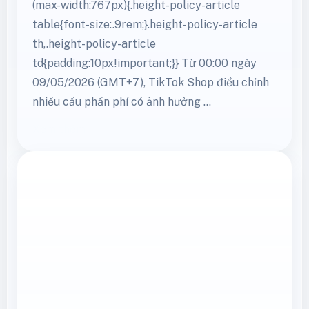
fit:contain!important;} .height-policy-article
.fee-table-scroll{width:100%;max-
width:100%;min-width:0;overflow-x:auto;-
webkit-overflow-scrolling:touch;} @media
(max-width:767px){.height-policy-article
table{font-size:.9rem;}.height-policy-article
th,.height-policy-article
td{padding:10px!important;}} Từ 00:00 ngày
09/05/2026 (GMT+7), TikTok Shop điều chỉnh
nhiều cấu phần phí có ảnh hưởng …
Xem thêm