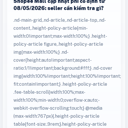
Shopee Mall cập nhật phí cố định từ
08/05/2026: seller cần kiểm tra gì?
.nd-main-grid,.nd-article,.nd-article-top,.nd-
content,.height-policy-article{min-
width:0!important;max-width:100%;} .height-
policy-article figure,.height-policy-article
img{max-width:100%;} .nd-
cover{height:auto!important;aspect-
ratio:1/1!important;background:#fff;} .nd-cover
img{width:100%!important;height:100%!important;obj
fit:contain!important;} .height-policy-article
.fee-table-scroll{width:100%;max-
width:100%;min-width:0;overflow-x:auto;-
webkit-overflow-scrolling:touch;} @media
(max-width:767px){.height-policy-article
table{font-size:.9rem;}.height-policy-article