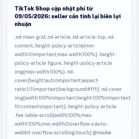
TikTok Shop cập nhật phí từ
09/05/2026: seller cần tính lại biên lợi
nhuận
.nd-main-grid,.nd-article,.nd-article-top,.nd-
content,.height-policy-article{min-
width:0!important;max-width:100%;} .height-
policy-article figure,.height-policy-article
img{max-width:100%;} .nd-
cover{height:auto!important;aspect-
ratio:1/1!important;background:#fff;} .nd-cover
img{width:100%!important;height:100%!important;obj