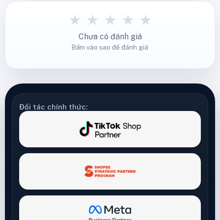
25/06/2026: 6 cập nhật seller cần biết
Bản tin chính sách TikTok Shop ngày
25/06/2026 tổng hợp 6 lưu ý ảnh hưởng trực
tiếp tới người bán, nhà sáng tạo, đội nội dung
và bộ phận vận …
Xem thêm
★
★
★
★
★
Chưa có đánh giá
Bấm vào sao để đánh giá