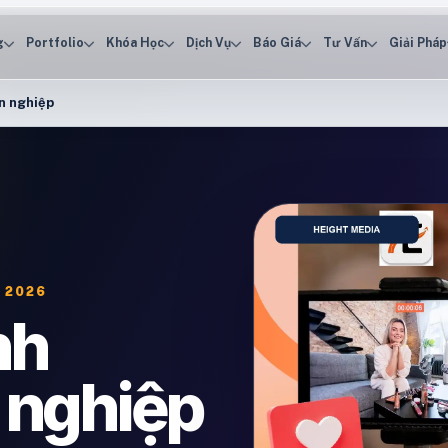
g
Portfolio
Khóa Học
Dịch Vụ
Báo Giá
Tư Vấn
Giải Pháp
n nghiệp
 2026
nh
 nghiệp