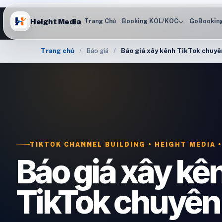
Height Media
Trang Chủ
Booking KOL/KOC
GoBookin
Trang chủ
Báo giá
Báo giá xây kênh TikTok chuyê
TIKTOK CHANNEL BUILDING • HEIGHT MEDIA •
Báo giá xây kê
TikTok chuyên