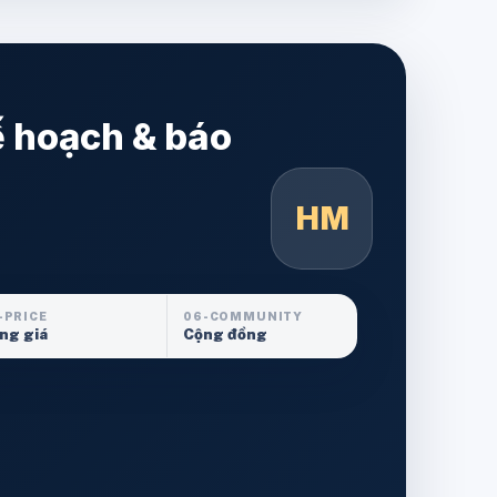
ế hoạch & báo
HM
-PRICE
06-COMMUNITY
ng giá
Cộng đồng