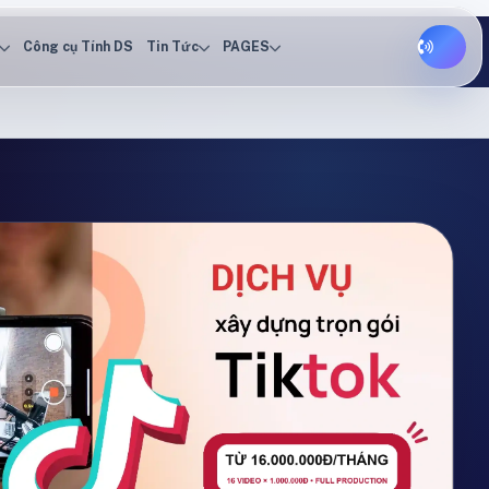
Công cụ Tính DS
Tin Tức
PAGES