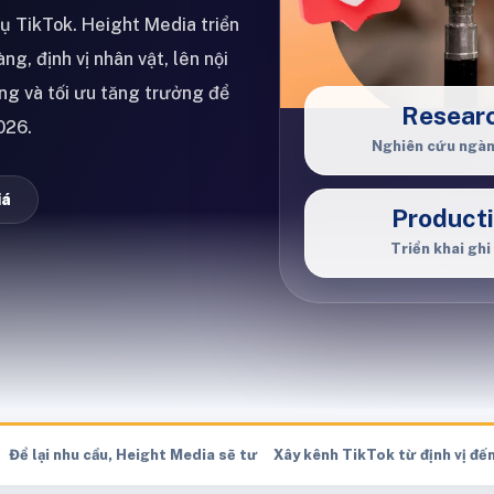
ụ TikTok. Height Media triển
g, định vị nhân vật, lên nội
ăng và tối ưu tăng trưởng để
Resear
026.
Nghiên cứu ngà
iá
Product
Triển khai ghi
ớc khi nhận kế hoạch & báo giá
Để lại nhu cầu, Height Media sẽ tư vấn hướng triển khai phù hợp
Xây kênh TikTok từ định vị đế