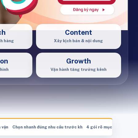
ch
Content
nh hàng
Xây kịch bản & nội dung
ion
Growth
 hình
Vận hành tăng trưởng kênh
n vận hành nội dung
Chọn nhanh đúng nhu cầu trước khi xem giá
4 gói rõ mục tiêu, rõ sản