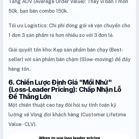
Tăng AOV (Average Order Value): Thay vì bán 1 món
50k, bạn bán combo 150k.
Tối ưu Logistics: Chi phí đóng gói và vận chuyển cho
1 đơn 3 sản phẩm rẻ hơn nhiều so với 3 đơn lẻ.
Giải quyết tồn kho: Kẹp sản phẩm bán chạy (Best-
seller) với sản phẩm bán chậm (Slow-moving) để đẩy
hàng tồn.
6. Chiến Lược Định Giá "Mồi Nhử"
(Loss-Leader Pricing): Chấp Nhận Lỗ
Để Thắng Lớn
Một chiến thuật cao tay đòi hỏi sự tính toán kỹ
lưỡng về Vòng đời khách hàng (Customer Lifetime
Value - CLV).