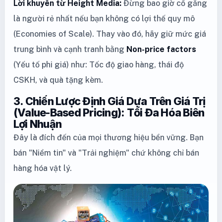
Lời khuyên từ Height Media:
Đừng bao giờ cố gắng
là người rẻ nhất nếu bạn không có lợi thế quy mô
(Economies of Scale). Thay vào đó, hãy giữ mức giá
trung bình và cạnh tranh bằng
Non-price factors
(Yếu tố phi giá) như: Tốc độ giao hàng, thái độ
CSKH, và quà tặng kèm.
3. Chiến Lược Định Giá Dựa Trên Giá Trị
(Value-Based Pricing): Tối Đa Hóa Biên
Lợi Nhuận
Đây là đích đến của mọi thương hiệu bền vững. Bạn
bán "Niềm tin" và "Trải nghiệm" chứ không chỉ bán
hàng hóa vật lý.