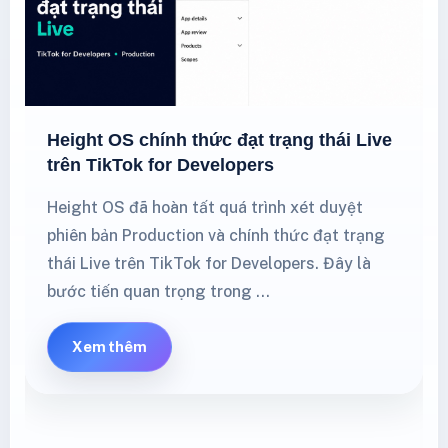
Shopee Mall cập nhật phí cố định từ
08/05/2026: seller cần kiểm tra gì?
.nd-main-grid,.nd-article,.nd-article-top,.nd-
content,.height-policy-article{min-