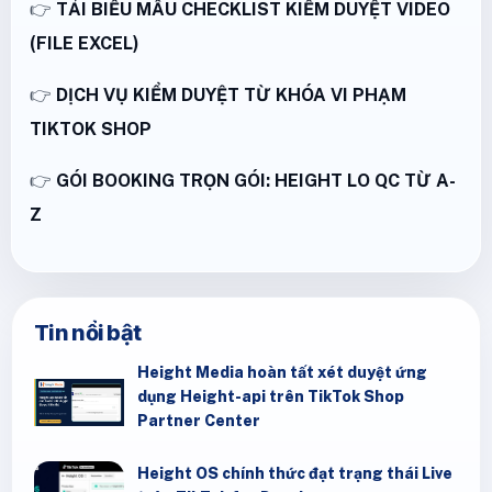
👉
TẢI BIỂU MẪU CHECKLIST KIỂM DUYỆT VIDEO
(FILE EXCEL)
👉
DỊCH VỤ KIỂM DUYỆT TỪ KHÓA VI PHẠM
TIKTOK SHOP
👉
GÓI BOOKING TRỌN GÓI: HEIGHT LO QC TỪ A-
Z
Tin nổi bật
Height Media hoàn tất xét duyệt ứng
dụng Height-api trên TikTok Shop
Partner Center
Height OS chính thức đạt trạng thái Live