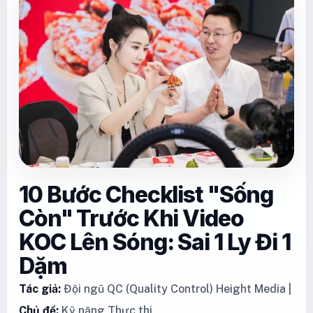
10 Bước Checklist "Sống
Còn" Trước Khi Video
KOC Lên Sóng: Sai 1 Ly Đi 1
Dặm
Tác giả:
Đội ngũ QC (Quality Control) Height Media |
Chủ đề:
Kỹ năng Thực thi