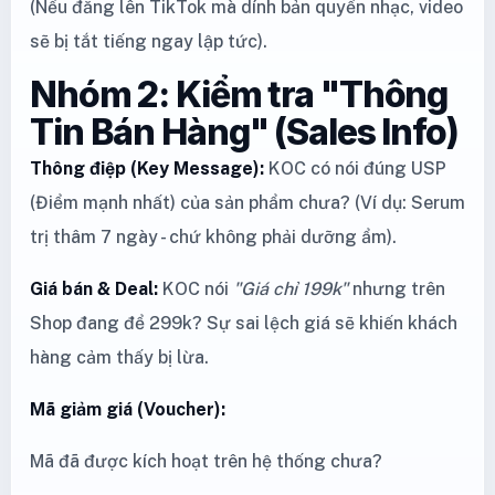
(Nếu đăng lên TikTok mà dính bản quyền nhạc, video
sẽ bị tắt tiếng ngay lập tức).
Nhóm 2: Kiểm tra "Thông
Tin Bán Hàng" (Sales Info)
Thông điệp (Key Message):
KOC có nói đúng USP
(Điểm mạnh nhất) của sản phẩm chưa? (Ví dụ: Serum
trị thâm 7 ngày - chứ không phải dưỡng ẩm).
Giá bán & Deal:
KOC nói
"Giá chỉ 199k"
nhưng trên
Shop đang để 299k? Sự sai lệch giá sẽ khiến khách
hàng cảm thấy bị lừa.
Mã giảm giá (Voucher):
Mã đã được kích hoạt trên hệ thống chưa?