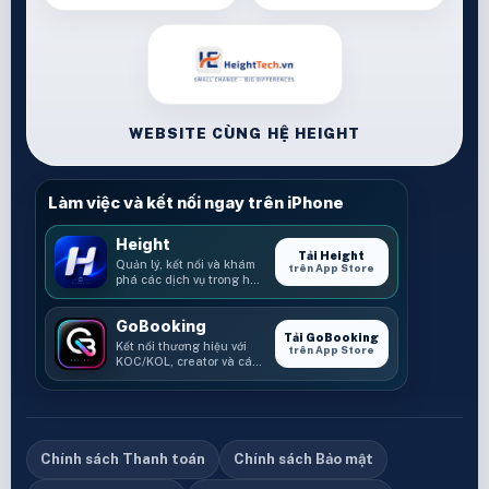
WEBSITE CÙNG HỆ HEIGHT
Làm việc và kết nối ngay trên iPhone
Height
Tải Height
Quản lý, kết nối và khám
trên App Store
phá các dịch vụ trong hệ
sinh thái Height.
GoBooking
Tải GoBooking
Kết nối thương hiệu với
trên App Store
KOC/KOL, creator và các
cơ hội booking.
Chính sách Thanh toán
Chính sách Bảo mật