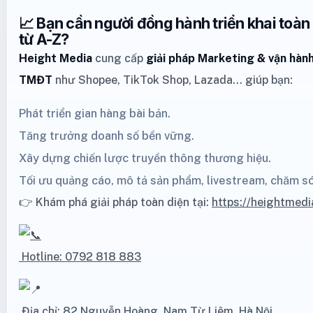
📈 Bạn cần người đồng hành triển khai toà
từ A-Z?
Height Media
cung cấp
giải pháp Marketing
& vận hành
TMĐT
như
Shopee
,
TikTok Shop
,
Lazada
… giúp bạn:
Phát triển gian hàng bài bản.
Tăng trưởng doanh số bền vững.
Xây dựng chiến lược truyền thông thương hiệu.
Tối ưu quảng cáo, mô tả sản phẩm, livestream, chăm s
👉 Khám phá giải pháp toàn diện tại:
https://heightmedi
Hotline: 0792 818 883
Địa chỉ: 82 Nguyễn Hoàng, Nam Từ Liêm, Hà Nội