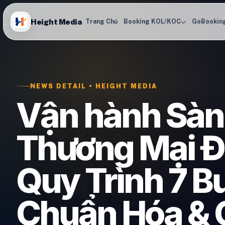
Height Media
Trang Chủ
Booking KOL/KOC
GoBookin
NEWS DETAIL • HEIGHT MEDIA
Vận hành Sàn
Thương Mại Đ
Quy Trình 7 B
Chuẩn Hóa & 