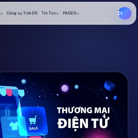
Công cụ Tính DS
Tin Tức
PAGES