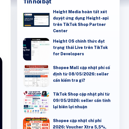
Tin nổi bật
Height Media hoàn tất xét
duyệt ứng dụng Height-api
trên TikTok Shop Partner
Center
Height OS chính thức đạt
trạng thái Live trên TikTok
for Developers
Shopee Mall cập nhật phí cố
định từ 08/05/2026: seller
cần kiểm tra gì?
TikTok Shop cập nhật phí từ
09/05/2026: seller cần tính
lại biên lợi nhuận
Shopee cập nhật chi phí
2026: Voucher Xtra 5,5%,