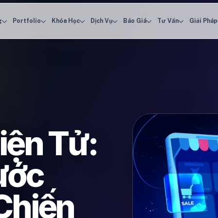
g
Portfolio
Khóa Học
Dịch Vụ
Báo Giá
Tư Vấn
Giải Pháp
iện Tử:
ước
Chiến