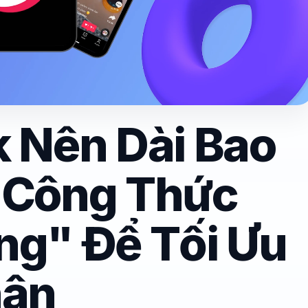
k Nên Dài Bao
 Công Thức
ng" Để Tối Ưu
hân