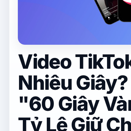
Video TikTo
Nhiêu Giây?
"60 Giây Và
Tỷ Lệ Giữ C