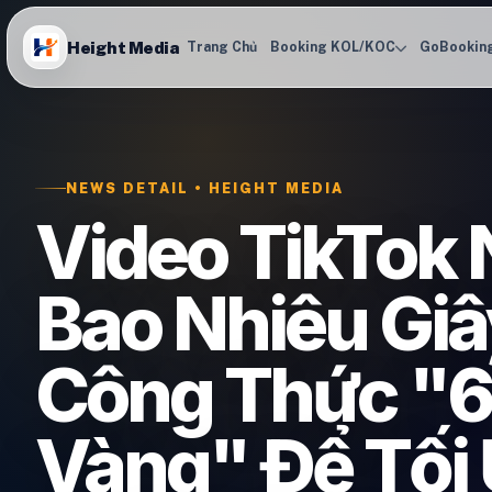
Height Media
Trang Chủ
Booking KOL/KOC
GoBookin
NEWS DETAIL • HEIGHT MEDIA
Video TikTok 
Bao Nhiêu Gi
Công Thức "6
Vàng" Để Tối