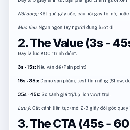
Đây là 3 giây sinh tử. Bạn phải giữ chân người xem
Nội dung:
Kết quả gây sốc, câu hỏi gây tò mò, hoặc
Mục tiêu:
Ngăn ngón tay người dùng lướt đi.
2. The Value (3s - 45
Đây là lúc KOC "trình diễn".
3s - 15s:
Nêu vấn đề (Pain point).
15s - 35s:
Demo sản phẩm, test tính năng (Show, don'
35s - 45s:
So sánh giá trị/Lợi ích vượt trội.
Lưu ý:
Cắt cảnh liên tục (mỗi 2-3 giây đổi góc quay 
3. The CTA (45s - 60