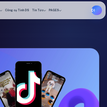
Công cụ Tính DS
Tin Tức
PAGES