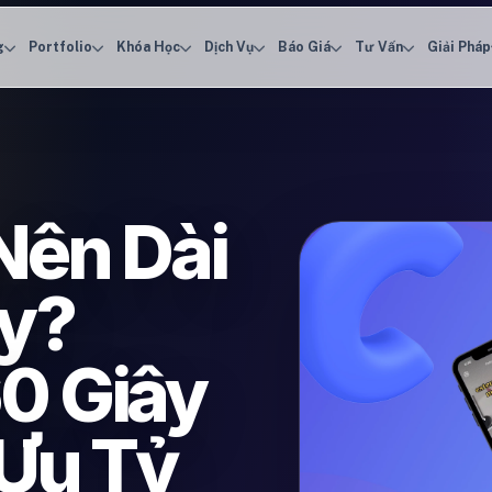
g
Portfolio
Khóa Học
Dịch Vụ
Báo Giá
Tư Vấn
Giải Pháp
Nên Dài
ây?
0 Giây
 Ưu Tỷ