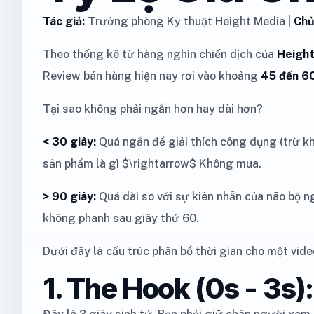
Tác giả:
Trưởng phòng Kỹ thuật Height Media |
Chủ
Theo thống kê từ hàng nghìn chiến dịch của
Height
Review bán hàng hiện nay rơi vào khoảng
45 đến 60
Tại sao không phải ngắn hơn hay dài hơn?
< 30 giây:
Quá ngắn để giải thích công dụng (trừ kh
sản phẩm là gì $\rightarrow$ Không mua.
> 90 giây:
Quá dài so với sự kiên nhẫn của não bộ n
không phanh sau giây thứ 60.
Dưới đây là cấu trúc phân bổ thời gian cho một vid
1. The Hook (0s - 3s)