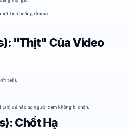
 bằng mọi giá.
 một tình huống drama.
s): "Thịt" Của Video
t tell).
1 lần) để não bộ người xem không bị chán.
s): Chốt Hạ