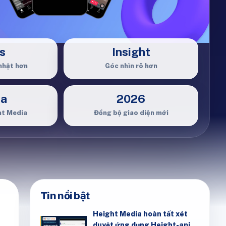
s
Insight
nhật hơn
Góc nhìn rõ hơn
ia
2026
ht Media
Đồng bộ giao diện mới
Tin nổi bật
Height Media hoàn tất xét
duyệt ứng dụng Height-api