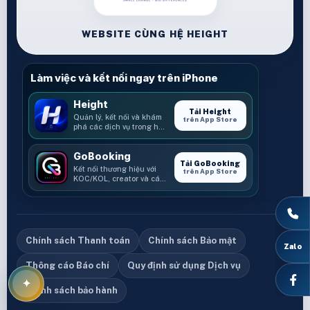
WEBSITE CÙNG HỆ HEIGHT
Làm việc và kết nối ngay trên iPhone
Height
Tải Height
Quản lý, kết nối và khám
trên App Store
phá các dịch vụ trong hệ
sinh thái Height.
GoBooking
Tải GoBooking
Kết nối thương hiệu với
trên App Store
KOC/KOL, creator và các
cơ hội booking.
Chính sách Thanh toán
Chính sách Bảo mật
Thông cáo Báo chí
Quy định sử dụng Dịch vụ
Chính sách bảo hành