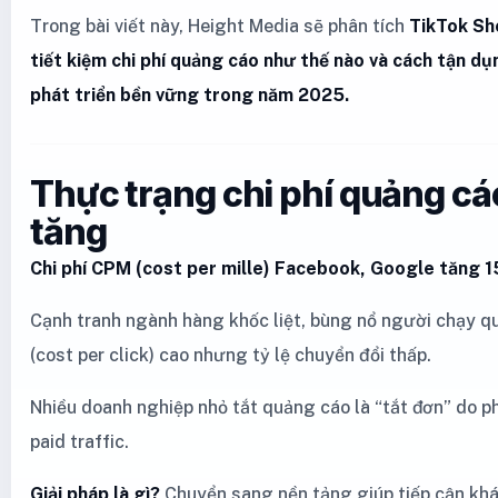
Trong bài viết này, Height Media sẽ phân tích
TikTok Sh
tiết kiệm chi phí quảng cáo như thế nào và cách tận d
phát triển bền vững trong năm 2025.
Thực trạng chi phí quảng c
tăng
Chi phí CPM (cost per mille) Facebook, Google tăng 
Cạnh tranh ngành hàng khốc liệt, bùng nổ người chạy q
(cost per click) cao nhưng tỷ lệ chuyển đổi thấp.
Nhiều doanh nghiệp nhỏ tắt quảng cáo là “tắt đơn” do p
paid traffic.
Giải pháp là gì?
Chuyển sang nền tảng giúp tiếp cận khá