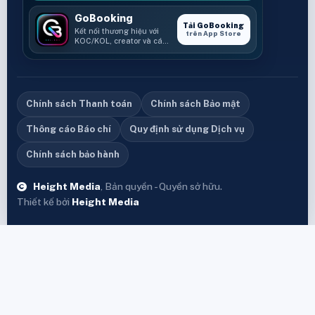
GoBooking
Tải GoBooking
Kết nối thương hiệu với
trên App Store
KOC/KOL, creator và các
cơ hội booking.
Chính sách Thanh toán
Chính sách Bảo mật
Thông cáo Báo chí
Quy định sử dụng Dịch vụ
Chính sách bảo hành
Height Media
, Bản quyền - Quyền sở hữu.
Thiết kế bởi
Height Media