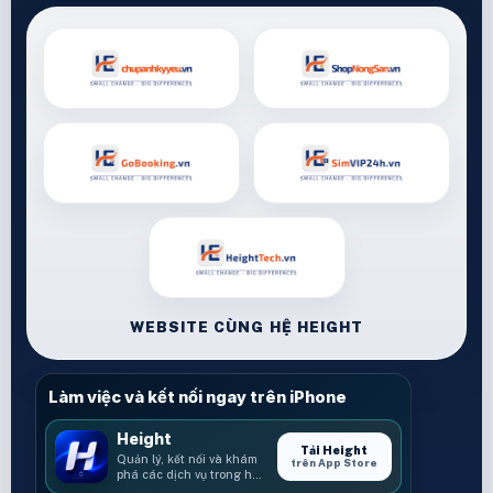
WEBSITE CÙNG HỆ HEIGHT
Làm việc và kết nối ngay trên iPhone
Height
Tải Height
Quản lý, kết nối và khám
trên App Store
phá các dịch vụ trong hệ
sinh thái Height.