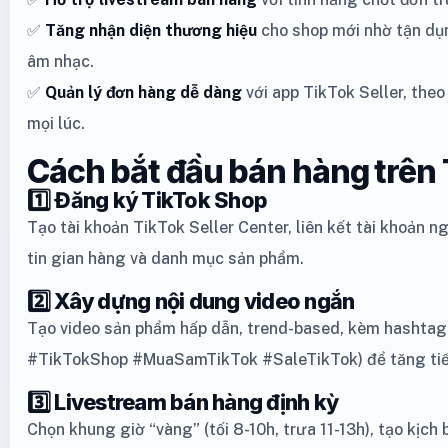
✅
Tăng nhận diện thương hiệu
cho shop mới nhờ tận dụ
âm nhạc.
✅
Quản lý đơn hàng dễ dàng
với app TikTok Seller, theo
mọi lúc.
Cách bắt đầu bán hàng trên
1️⃣ Đăng ký TikTok Shop
Tạo tài khoản TikTok Seller Center, liên kết tài khoản 
tin gian hàng và danh mục sản phẩm.
2️⃣ Xây dựng nội dung video ngắn
Tạo video sản phẩm hấp dẫn, trend-based, kèm hashtag l
#TikTokShop #MuaSamTikTok #SaleTikTok) để tăng tiếp
3️⃣ Livestream bán hàng định kỳ
Chọn khung giờ “vàng” (tối 8-10h, trưa 11-13h), tạo kịch