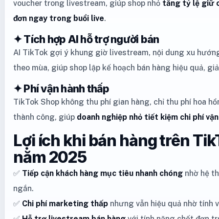
voucher trong livestream, giúp shop nhỏ
tăng tỷ lệ giữ
đơn ngay trong buổi live
.
✦ Tích hợp AI hỗ trợ người bán
AI TikTok gợi ý khung giờ livestream, nội dung xu hướn
theo mùa, giúp shop lập kế hoạch bán hàng hiệu quả, gi
✦ Phí vận hành thấp
TikTok Shop không thu phí gian hàng, chỉ thu phí hoa h
thành công, giúp
doanh nghiệp nhỏ tiết kiệm chi phí vậ
Lợi ích khi bán hàng trên Ti
năm 2025
✅
Tiếp cận khách hàng mục tiêu nhanh chóng
nhờ hệ th
ngắn.
✅
Chi phí marketing thấp
nhưng vẫn hiệu quả nhờ tính v
✅
Hỗ trợ livestream bán hàng
với tính năng chốt đơn tr