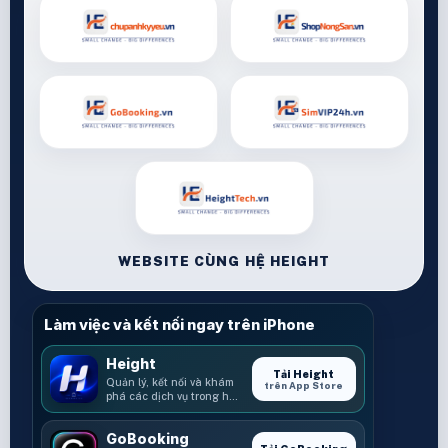
WEBSITE CÙNG HỆ HEIGHT
Làm việc và kết nối ngay trên iPhone
Height
Tải Height
Quản lý, kết nối và khám
trên App Store
phá các dịch vụ trong hệ
sinh thái Height.
GoBooking