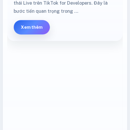
Shopee Mall cập nhật phí cố định từ
08/05/2026: seller cần kiểm tra gì?
.nd-main-grid,.nd-article,.nd-article-top,.nd-
content,.height-policy-article{min-
width:0!important;max-width:100%;} .height-
policy-article figure,.height-policy-article
img{max-width:100%;} .nd-
cover{height:auto!important;aspect-
ratio:1/1!important;background:#fff;} .nd-cover
img{width:100%!important;height:100%!important;ob
fit:contain!important;} .height-policy-article
.fee-table-scroll{width:100%;max-
width:100%;min-width:0;overflow-x:auto;-