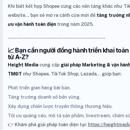
Khi biết kết hợp Shopee cùng các nền tảng khác như Ti
website… bạn sẽ mở ra cánh cửa mới để
tăng trưởng nh
ưu vận hành toàn diện
trong năm 2025.
--------------------------------------------------------
📈 Bạn cần người đồng hành triển khai toà
từ A-Z?
Height Media
cung cấp
giải pháp Marketing
& vận hành
TMĐT
như
Shopee
,
TikTok Shop
,
Lazada
… giúp bạn:
Phát triển gian hàng bài bản.
Tăng trưởng doanh số bền vững.
Xây dựng chiến lược truyền thông thương hiệu.
Tối ưu quảng cáo, mô tả sản phẩm, livestream, chăm s
👉 Khám phá giải pháp toàn diện tại:
https://heightmedi