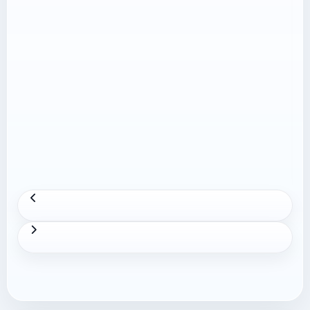
webkit-overflow-scrolling:touch;} @media
(max-width:767px){.height-policy-article
table{font-size:.9rem;}.height-policy-article
th,.height-policy-article
td{padding:10px!important;}} Từ ngày
08/05/2026, Shopee áp dụng Điều khoản Dịch
vụ Shopee Mall mới và điều chỉnh …
Xem thêm