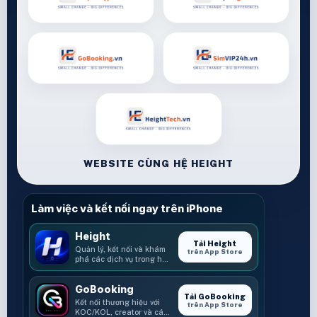
WEBSITE CÙNG HỆ HEIGHT
Làm việc và kết nối ngay trên iPhone
Height
Tải Height
Quản lý, kết nối và khám
trên App Store
phá các dịch vụ trong hệ
sinh thái Height.
GoBooking
Tải GoBooking
Kết nối thương hiệu với
trên App Store
KOC/KOL, creator và các