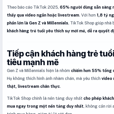
Theo báo cáo TikTok 2025,
65% người dùng sẵn sàng m
thấy qua video ngắn hoặc livestream
. Với hơn
1,8 tỷ n
phần lớn là Gen Z và Millennials
, TikTok Shop giúp nhà 
khách hàng trẻ tuổi yêu thích sự mới mẻ, dễ ra quyết đ
Tiếp cận khách hàng trẻ tuổ
tiêu mạnh mẽ
Gen Z và Millennials hiện là nhóm
chiếm hơn 55% tổng ch
Họ không thích hình ảnh nhàm chán, mà yêu thích
video 
thật, livestream chân thực
.
TikTok Shop chính là nền tảng duy nhất
cho phép khách
mua ngay trong một nền tảng duy nhất
, không cần rời 