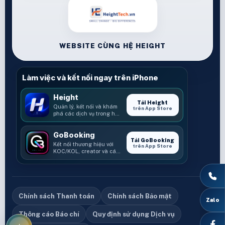
WEBSITE CÙNG HỆ HEIGHT
Làm việc và kết nối ngay trên iPhone
Height
Tải Height
Quản lý, kết nối và khám
trên App Store
phá các dịch vụ trong hệ
sinh thái Height.
GoBooking
Tải GoBooking
Kết nối thương hiệu với
trên App Store
KOC/KOL, creator và các
cơ hội booking.
Chính sách Thanh toán
Chính sách Bảo mật
Thông cáo Báo chí
Quy định sử dụng Dịch vụ