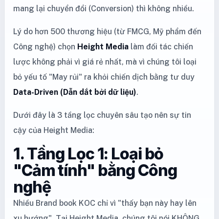
mang lại chuyển đổi (Conversion) thì không nhiều.
Lý do hơn 500 thương hiệu (từ FMCG, Mỹ phẩm đến
Công nghệ) chọn
Height Media
làm đối tác chiến
lược không phải vì giá rẻ nhất, mà vì chúng tôi loại
bỏ yếu tố "May rủi" ra khỏi chiến dịch bằng tư duy
Data-Driven (Dẫn dắt bởi dữ liệu)
.
Dưới đây là 3 tầng lọc chuyên sâu tạo nên sự tin
cậy của Height Media:
1. Tầng Lọc 1: Loại bỏ
"Cảm tính" bằng Công
nghệ
Nhiều Brand book KOC chỉ vì "thấy bạn này hay lên
xu hướng". Tại Height Media, chúng tôi nói KHÔNG