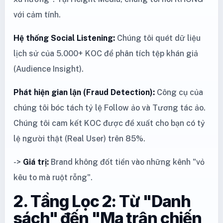
với cảm tính.
Hệ thống Social Listening:
Chúng tôi quét dữ liệu
lịch sử của 5.000+ KOC để phân tích tệp khán giả
(Audience Insight).
Phát hiện gian lận (Fraud Detection):
Công cụ của
chúng tôi bóc tách tỷ lệ Follow ảo và Tương tác ảo.
Chúng tôi cam kết KOC được đề xuất cho bạn có tỷ
lệ người thật (Real User) trên 85%.
->
Giá trị:
Brand không đốt tiền vào những kênh "vỏ
kêu to mà ruột rỗng".
2. Tầng Lọc 2: Từ "Danh
sách" đến "Ma trận chiến