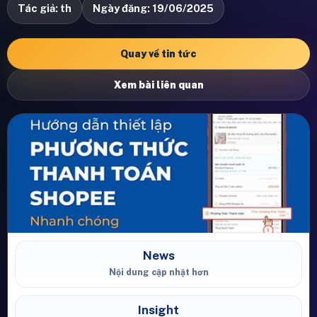
Tác giả: th
Ngày đăng: 19/06/2025
Quay về tin tức
Xem bài liên quan
News
Nội dung cập nhật hơn
Insight