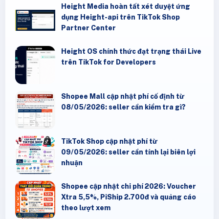
Height Media hoàn tất xét duyệt ứng
dụng Height-api trên TikTok Shop
Partner Center
Height OS chính thức đạt trạng thái Live
trên TikTok for Developers
Shopee Mall cập nhật phí cố định từ
08/05/2026: seller cần kiểm tra gì?
TikTok Shop cập nhật phí từ
09/05/2026: seller cần tính lại biên lợi
nhuận
Shopee cập nhật chi phí 2026: Voucher
Xtra 5,5%, PiShip 2.700đ và quảng cáo
theo lượt xem