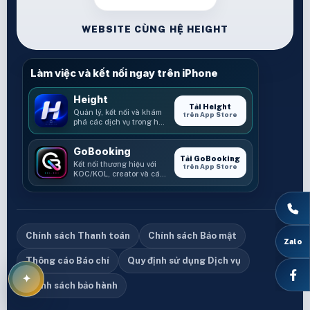
WEBSITE CÙNG HỆ HEIGHT
Làm việc và kết nối ngay trên iPhone
Height
Tải Height
Quản lý, kết nối và khám
trên App Store
phá các dịch vụ trong hệ
sinh thái Height.
GoBooking
Tải GoBooking
Kết nối thương hiệu với
trên App Store
KOC/KOL, creator và các
cơ hội booking.
Chính sách Thanh toán
Chính sách Bảo mật
Thông cáo Báo chí
Quy định sử dụng Dịch vụ
Chính sách bảo hành