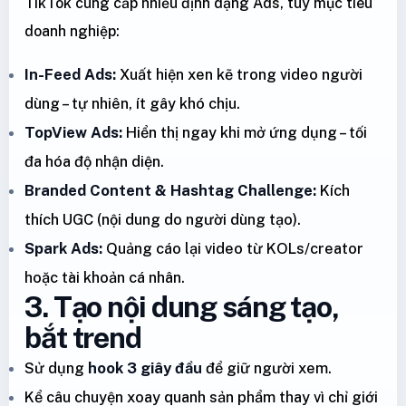
TikTok cung cấp nhiều định dạng Ads, tùy mục tiêu
doanh nghiệp:
In-Feed Ads:
Xuất hiện xen kẽ trong video người
dùng – tự nhiên, ít gây khó chịu.
TopView Ads:
Hiển thị ngay khi mở ứng dụng – tối
đa hóa độ nhận diện.
Branded Content & Hashtag Challenge:
Kích
thích UGC (nội dung do người dùng tạo).
Spark Ads:
Quảng cáo lại video từ KOLs/creator
hoặc tài khoản cá nhân.
3. Tạo nội dung sáng tạo,
bắt trend
Sử dụng
hook 3 giây đầu
để giữ người xem.
Kể câu chuyện xoay quanh sản phẩm thay vì chỉ giới