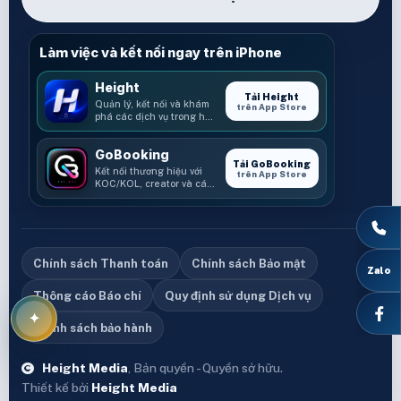
Làm việc và kết nối ngay trên iPhone
Height
Tải Height
Quản lý, kết nối và khám
trên App Store
phá các dịch vụ trong hệ
sinh thái Height.
GoBooking
Tải GoBooking
Kết nối thương hiệu với
trên App Store
KOC/KOL, creator và các
cơ hội booking.
Chính sách Thanh toán
Chính sách Bảo mật
Thông cáo Báo chí
Quy định sử dụng Dịch vụ
Chính sách bảo hành
Height Media
, Bản quyền - Quyền sở hữu.
Thiết kế bởi
Height Media