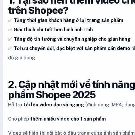
1. Tại sao nên thêm video c
trên Shopee?
✅
Tăng thời gian khách hàng ở lại trang sản phẩm
✅
Giải thích chi tiết hơn hình ảnh tĩnh
✅
Tăng độ tin tưởng và chuyên nghiệp cho gian hàng
✅
Tối ưu chuyển đổi, đặc biệt với sản phẩm cần demo
n
đồ gia dụng
2. Cập nhật mới về tính năng
phẩm Shopee 2025
Hỗ trợ
tải lên video dọc và ngang
(định dạng .MP4, dun
Cho phép
thêm nhiều video cho 1 sản phẩm
Video sẽ hiển thị nổi bật ở đầu trang cùng ảnh sản phẩm