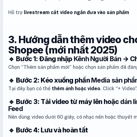
Hỗ trợ
livestream cắt video ngắn đưa vào sản phẩm
3. Hướng dẫn thêm video c
Shopee (mới nhất 2025)
🔹 Bước 1: Đăng nhập
Kênh Người Bán
→ C
Chọn “Thêm sản phẩm mới” hoặc chọn sản phẩm đã đăng
🔹 Bước 2: Kéo xuống phần
Media sản ph
Tại đây bạn có thể
thêm ảnh hoặc video
. Click “+ Video”
🔹 Bước 3: Tải video từ máy lên hoặc
dán l
Feed
Nên dùng video dưới 60 giây, có nhạc nền hoặc thuyết 
🔹 Bước 4: Lưu và hoàn tất