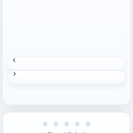
★
★
★
★
★