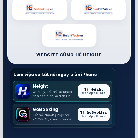
WEBSITE CÙNG HỆ HEIGHT
Làm việc và kết nối ngay trên iPhone
Height
Tải Height
Quản lý, kết nối và khám
trên App Store
phá các dịch vụ trong hệ
sinh thái Height.
GoBooking
Tải GoBooking
Kết nối thương hiệu với
trên App Store
KOC/KOL, creator và các
cơ hội booking.