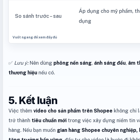
Áp dụng cho mỹ phẩm, thời
So sánh trước – sau
dụng
✅
Lưu ý:
Nên dùng
phông nền sáng
,
ánh sáng đều
,
âm t
thương hiệu
nếu có.
5. Kết luận
Việc thêm
video cho sản phẩm trên Shopee
không chỉ 
trở thành
tiêu chuẩn mới
trong việc xây dựng niềm tin 
hàng. Nếu bạn muốn
gian hàng Shopee chuyên nghiệp, 
tăng trưởng bền vững
, đầu tư cho video là bước đi khô