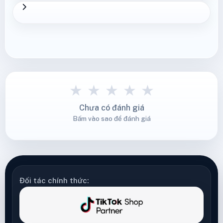
★
★
★
★
★
Chưa có đánh giá
Bấm vào sao để đánh giá
Đối tác chính thức: