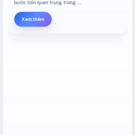
Shopee Mall cập nhật phí cố định từ
08/05/2026: seller cần kiểm tra gì?
.nd-main-grid,.nd-article,.nd-article-top,.nd-
content,.height-policy-article{min-
width:0!important;max-width:100%;} .height-
policy-article figure,.height-policy-article
img{max-width:100%;} .nd-
cover{height:auto!important;aspect-
ratio:1/1!important;background:#fff;} .nd-cover
img{width:100%!important;height:100%!important
fit:contain!important;} .height-policy-article
.fee-table-scroll{width:100%;max-
width:100%;min-width:0;overflow-x:auto;-
webkit-overflow-scrolling:touch;} @media