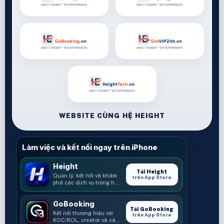
WEBSITE CÙNG HỆ HEIGHT
Làm việc và kết nối ngay trên iPhone
Height
Tải Height
Quản lý, kết nối và khám
trên App Store
phá các dịch vụ trong hệ
sinh thái Height.
GoBooking
Tải GoBooking
Kết nối thương hiệu với
trên App Store
KOC/KOL, creator và các