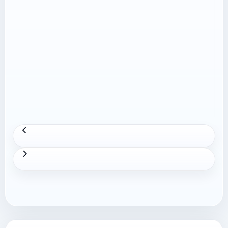
(max-width:767px){.height-policy-article
table{font-size:.9rem;}.height-policy-article
th,.height-policy-article
td{padding:10px!important;}} Từ ngày
08/05/2026, Shopee áp dụng Điều khoản Dịch
vụ Shopee Mall mới và điều chỉnh …
Xem thêm