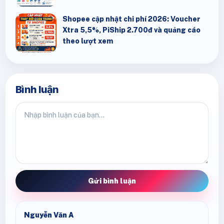
Shopee cập nhật chi phí 2026: Voucher
Xtra 5,5%, PiShip 2.700đ và quảng cáo
theo lượt xem
Bình luận
Gửi bình luận
Nguyễn Văn A