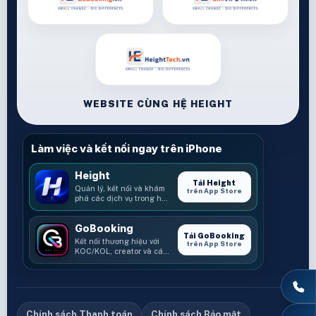
WEBSITE CÙNG HỆ HEIGHT
Làm việc và kết nối ngay trên iPhone
Height
Tải Height
Quản lý, kết nối và khám
trên App Store
phá các dịch vụ trong hệ
sinh thái Height.
GoBooking
Tải GoBooking
Kết nối thương hiệu với
trên App Store
KOC/KOL, creator và các
cơ hội booking.
Chính sách Thanh toán
Chính sách Bảo mật