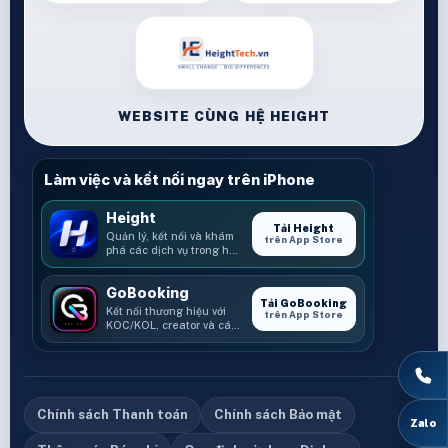
WEBSITE CÙNG HỆ HEIGHT
Làm việc và kết nối ngay trên iPhone
Height
Tải Height
Quản lý, kết nối và khám
trên App Store
phá các dịch vụ trong hệ
sinh thái Height.
GoBooking
Tải GoBooking
Kết nối thương hiệu với
trên App Store
KOC/KOL, creator và các
cơ hội booking.
Chính sách Thanh toán
Chính sách Bảo mật