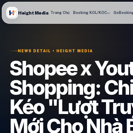
Height Media
Trang Chủ
Booking KOL/KOC
GoBookin
NEWS DETAIL • HEIGHT MEDIA
Shopee x You
Shopping: Ch
Kéo "Lượt Tr
Mới Cho Nhà 