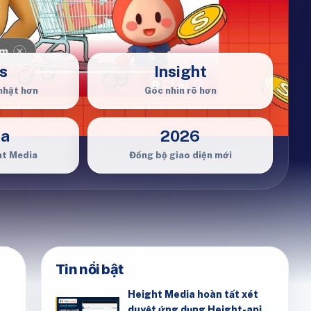
s
Insight
nhật hơn
Góc nhìn rõ hơn
ia
2026
ht Media
Đồng bộ giao diện mới
Tin nổi bật
Height Media hoàn tất xét
duyệt ứng dụng Height-api