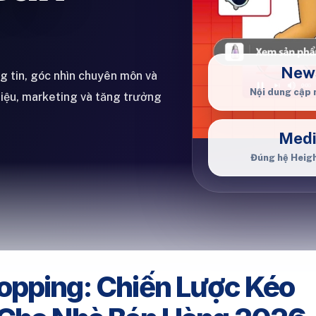
New
ng tin, góc nhìn chuyên môn và
Nội dung cập 
hiệu, marketing và tăng trưởng
Med
Đúng hệ Heig
opping: Chiến Lược Kéo