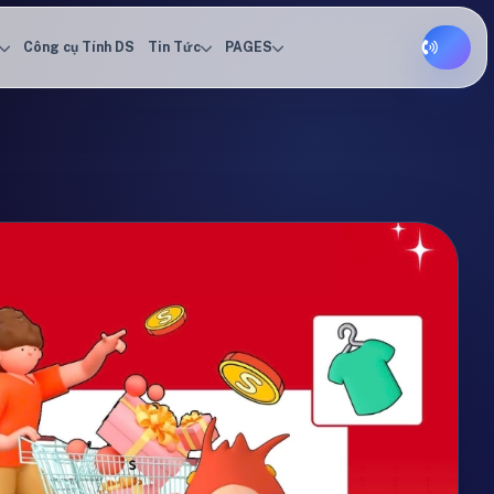
Công cụ Tính DS
Tin Tức
PAGES