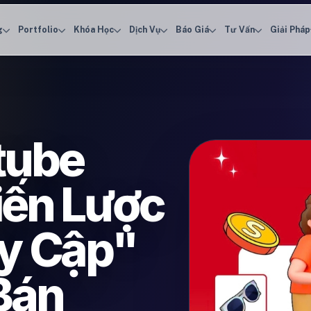
g
Portfolio
Khóa Học
Dịch Vụ
Báo Giá
Tư Vấn
Giải Pháp
tube
iến Lược
uy Cập"
Bán