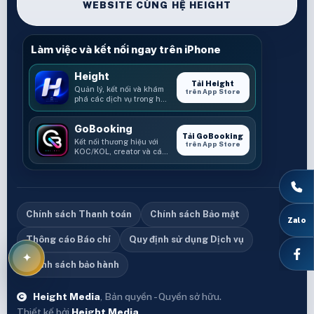
WEBSITE CÙNG HỆ HEIGHT
Làm việc và kết nối ngay trên iPhone
Height
Tải Height
Quản lý, kết nối và khám
trên App Store
phá các dịch vụ trong hệ
sinh thái Height.
GoBooking
Tải GoBooking
Kết nối thương hiệu với
trên App Store
KOC/KOL, creator và các
cơ hội booking.
Chính sách Thanh toán
Chính sách Bảo mật
Thông cáo Báo chí
Quy định sử dụng Dịch vụ
Chính sách bảo hành
Height Media
, Bản quyền - Quyền sở hữu.
Thiết kế bởi
Height Media