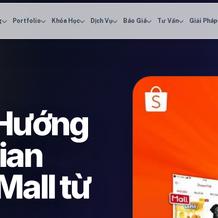
g
Portfolio
Khóa Học
Dịch Vụ
Báo Giá
Tư Vấn
Giải Pháp
 Hướng
ian
all từ