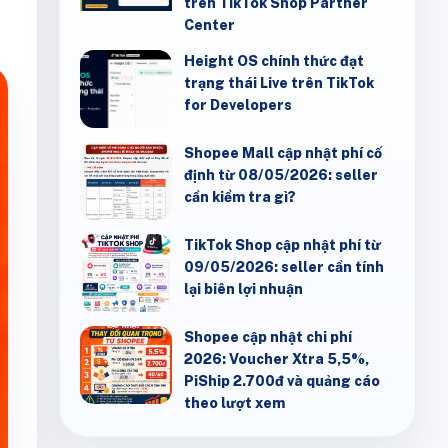
trên TikTok Shop Partner
Center
Height OS chính thức đạt
trạng thái Live trên TikTok
for Developers
Shopee Mall cập nhật phí cố
định từ 08/05/2026: seller
cần kiểm tra gì?
TikTok Shop cập nhật phí từ
09/05/2026: seller cần tính
lại biên lợi nhuận
Shopee cập nhật chi phí
2026: Voucher Xtra 5,5%,
PiShip 2.700đ và quảng cáo
theo lượt xem