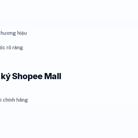
 thương hiệu
ốc rõ ràng
g ký Shopee Mall
i chính hãng