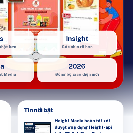
s
Insight
nhật hơn
Góc nhìn rõ hơn
ia
2026
ht Media
Đồng bộ giao diện mới
Tin nổi bật
Height Media hoàn tất xét
duyệt ứng dụng Height-api