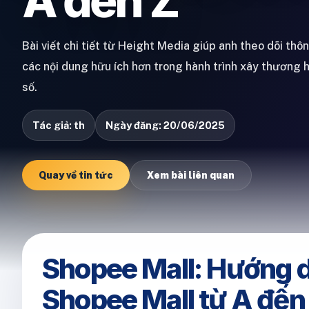
A đến Z
Bài viết chi tiết từ Height Media giúp anh theo dõi thô
các nội dung hữu ích hơn trong hành trình xây thương 
số.
Tác giả: th
Ngày đăng: 20/06/2025
Quay về tin tức
Xem bài liên quan
Shopee Mall: Hướng d
Shopee Mall từ A đến