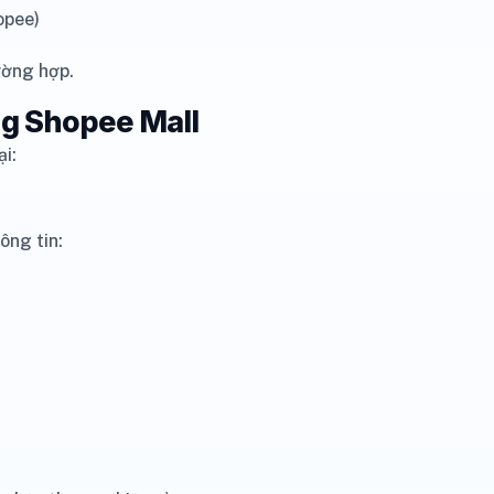
opee)
ường hợp.
ng Shopee Mall
i:
ông tin: