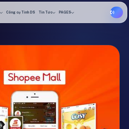
Công cụ Tính DS
Tin Tức
PAGES