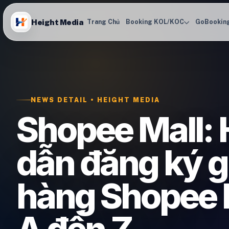
Height Media
Trang Chủ
Booking KOL/KOC
GoBookin
NEWS DETAIL • HEIGHT MEDIA
Shopee Mall:
dẫn đăng ký g
hàng Shopee M