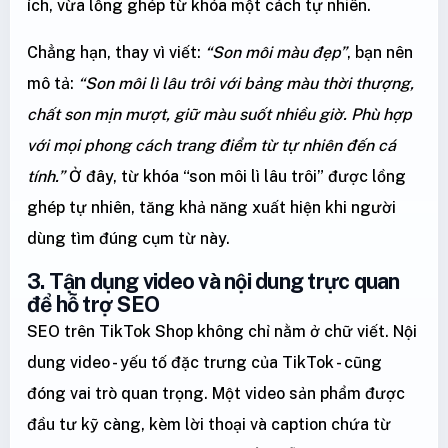
ích, vừa lồng ghép từ khóa một cách tự nhiên.
Chẳng hạn, thay vì viết:
“Son môi màu đẹp”
, bạn nên
mô tả:
“Son môi lì lâu trôi với bảng màu thời thượng,
chất son mịn mượt, giữ màu suốt nhiều giờ. Phù hợp
với mọi phong cách trang điểm từ tự nhiên đến cá
tính.”
Ở đây, từ khóa “son môi lì lâu trôi” được lồng
ghép tự nhiên, tăng khả năng xuất hiện khi người
dùng tìm đúng cụm từ này.
3. Tận dụng video và nội dung trực quan
để hỗ trợ SEO
SEO trên TikTok Shop không chỉ nằm ở chữ viết. Nội
dung video - yếu tố đặc trưng của TikTok - cũng
đóng vai trò quan trọng. Một video sản phẩm được
đầu tư kỹ càng, kèm lời thoại và caption chứa từ