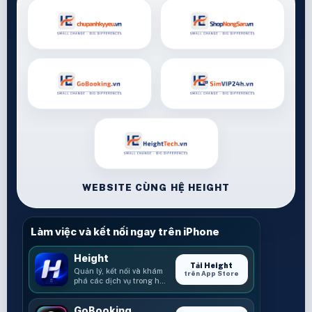
WEBSITE CÙNG HỆ HEIGHT
Làm việc và kết nối ngay trên iPhone
Height
Tải Height
Quản lý, kết nối và khám
trên App Store
phá các dịch vụ trong hệ
sinh thái Height.
GoBooking