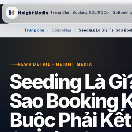
Height Media
Trang Chủ
Booking KOL/KOC
GoBookin
Trang chủ
GoBooking
Seeding Là Gì? Tại Sao Boo
NEWS DETAIL • HEIGHT MEDIA
Seeding Là Gì?
Sao Booking 
Buộc Phải Kết