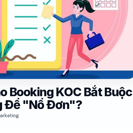
Sao Booking KOC Bắt Buộc
g Để "Nổ Đơn"?
arketing