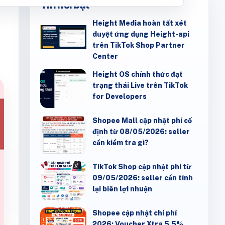
Tin nổi bật
Height Media hoàn tất xét
duyệt ứng dụng Height-api
trên TikTok Shop Partner
Center
Height OS chính thức đạt
trạng thái Live trên TikTok
for Developers
Shopee Mall cập nhật phí cố
định từ 08/05/2026: seller
cần kiểm tra gì?
TikTok Shop cập nhật phí từ
09/05/2026: seller cần tính
lại biên lợi nhuận
Shopee cập nhật chi phí
2026: Voucher Xtra 5,5%,