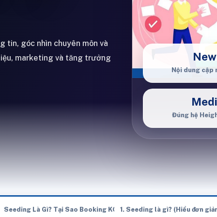
ng tin, góc nhìn chuyên môn và
New
hiệu, marketing và tăng trưởng
Nội dung cập 
Med
Đúng hệ Heig
OC Bắt Buộc Phải Kết Hợp Seeding?
Seeding Là Gì? Tại Sao Booking KOC Bắt Buộc Phải Kết Hợp Seed
1. Seeding là gì? (Hiểu đơn gi