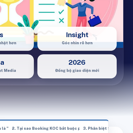
s
Insight
nhật hơn
Góc nhìn rõ hơn
ia
2026
ht Media
Đồng bộ giao diện mới
ing Để "Nổ Đơn"?
ản là "Gieo mầm")
2. Tại sao Booking KOC bắt buộc phải có Seeding?
3. Phân biệt Seeding "T