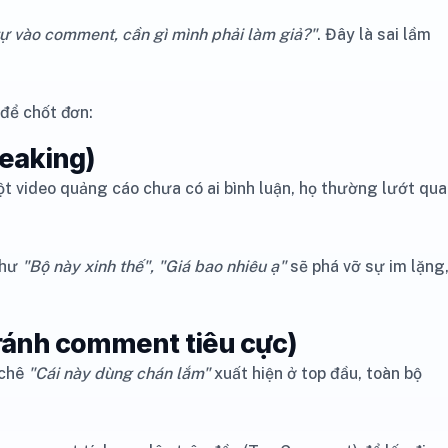
 tự vào comment, cần gì mình phải làm giả?"
. Đây là sai lầm
 để chốt đơn:
reaking)
ột video quảng cáo chưa có ai bình luận, họ thường lướt qua
như
"Bộ này xinh thế", "Giá bao nhiêu ạ"
sẽ phá vỡ sự im lặng
Tránh comment tiêu cực)
 chê
"Cái này dùng chán lắm"
xuất hiện ở top đầu, toàn bộ