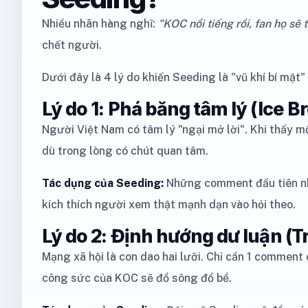
Nhiều nhãn hàng nghĩ:
"KOC nổi tiếng rồi, fan họ sẽ
chết người.
Dưới đây là 4 lý do khiến Seeding là "vũ khí bí mật"
Lý do 1: Phá băng tâm lý (Ice B
Người Việt Nam có tâm lý "ngại mở lời". Khi thấy m
dù trong lòng có chút quan tâm.
Tác dụng của Seeding:
Những comment đầu tiên 
kích thích người xem thật mạnh dạn vào hỏi theo.
Lý do 2: Định hướng dư luận (
Mạng xã hội là con dao hai lưỡi. Chỉ cần 1 comment
công sức của KOC sẽ đổ sông đổ bể.