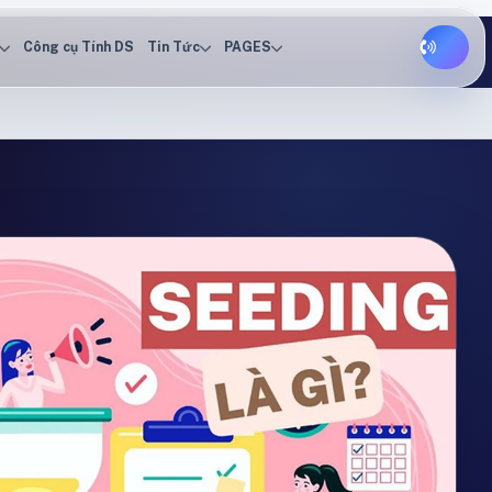
Công cụ Tính DS
Tin Tức
PAGES