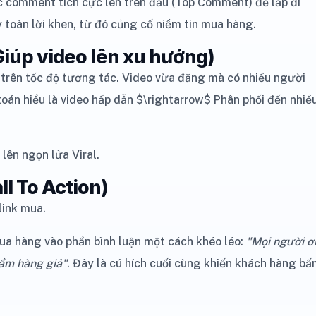
 comment tích cực lên trên đầu (Top Comment) để lấp đi
 toàn lời khen, từ đó củng cố niềm tin mua hàng.
(Giúp video lên xu hướng)
trên tốc độ tương tác. Video vừa đăng mà có nhiều người
 toán hiểu là video hấp dẫn $\rightarrow$ Phân phối đến nhiề
lên ngọn lửa Viral.
ll To Action)
link mua.
ua hàng vào phần bình luận một cách khéo léo:
"Mọi người ơi
hầm hàng giả"
. Đây là cú hích cuối cùng khiến khách hàng b