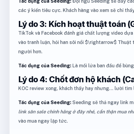
Tác dụng của Seeding:
Đội ngũ Seeding sẽ đẩy các
các ý kiến tiêu cực. Khách hàng vào xem sẽ chỉ thấy
Lý do 3: Kích hoạt thuật toán 
TikTok và Facebook đánh giá chất lượng video dựa 
vào tranh luận, hỏi han sôi nổi $\rightarrow$ Thuật
người hơn.
Tác dụng của Seeding:
Là mồi lửa ban đầu để bùng 
Lý do 4: Chốt đơn hộ khách (Ca
KOC review xong, khách thấy hay nhưng... lười tìm 
Tác dụng của Seeding:
Seeding sẽ thả ngay link m
link săn sale chính hãng ở đây nhé, cẩn thận mua n
vào mua ngay lập tức.