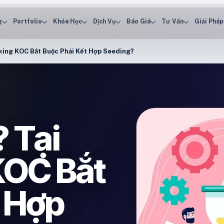
g
Portfolio
Khóa Học
Dịch Vụ
Báo Giá
Tư Vấn
Giải Pháp
king KOC Bắt Buộc Phải Kết Hợp Seeding?
 Tại
KOC Bắt
 Hợp