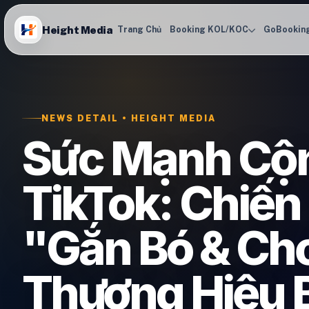
Height Media
Trang Chủ
Booking KOL/KOC
GoBookin
NEWS DETAIL • HEIGHT MEDIA
Sức Mạnh Cộ
TikTok: Chiến
"Gắn Bó & Ch
Thương Hiệu 