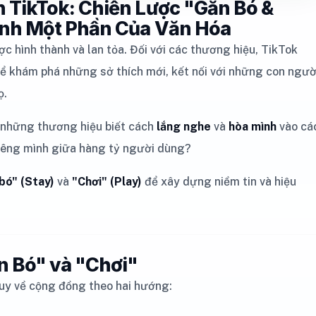
 TikTok: Chiến Lược "Gắn Bó &
ành Một Phần Của Văn Hóa
ược hình thành và lan tỏa. Đối với các thương hiệu, TikTok
 để khám phá những sở thích mới, kết nối với những con ngườ
ọ.
 những thương hiệu biết cách
lắng nghe
và
hòa mình
vào cá
 riêng mình giữa hàng tỷ người dùng?
bó" (Stay)
và
"Chơi" (Play)
để xây dựng niềm tin và hiệu
n Bó" và "Chơi"
uy về cộng đồng theo hai hướng: