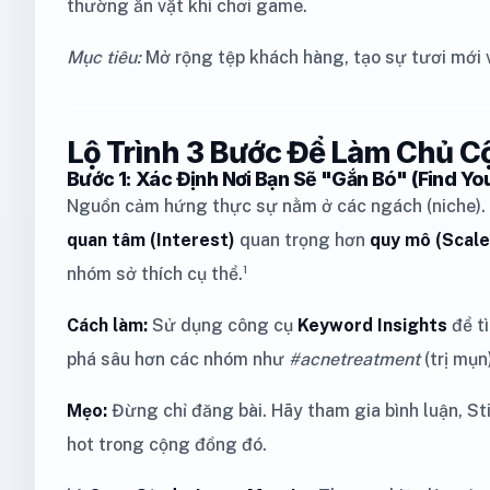
thường ăn vặt khi chơi game.
Mục tiêu:
Mở rộng tệp khách hàng, tạo sự tươi mới v
Lộ Trình 3 Bước Để Làm Chủ C
Bước 1: Xác Định Nơi Bạn Sẽ "Gắn Bó" (Find You
Nguồn cảm hứng thực sự nằm ở các ngách (niche). 
quan tâm (Interest)
quan trọng hơn
quy mô (Scale
nhóm sở thích cụ thể.¹
Cách làm:
Sử dụng công cụ
Keyword Insights
để tì
phá sâu hơn các nhóm như
#acnetreatment
(trị mụn
Mẹo:
Đừng chỉ đăng bài. Hãy tham gia bình luận, Sti
hot trong cộng đồng đó.