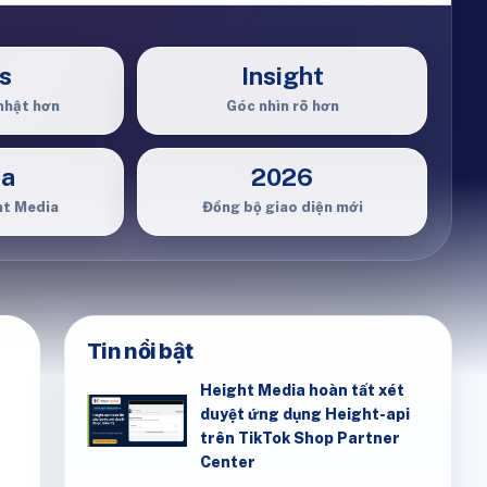
s
Insight
nhật hơn
Góc nhìn rõ hơn
ia
2026
ht Media
Đồng bộ giao diện mới
Tin nổi bật
Height Media hoàn tất xét
duyệt ứng dụng Height-api
trên TikTok Shop Partner
Center