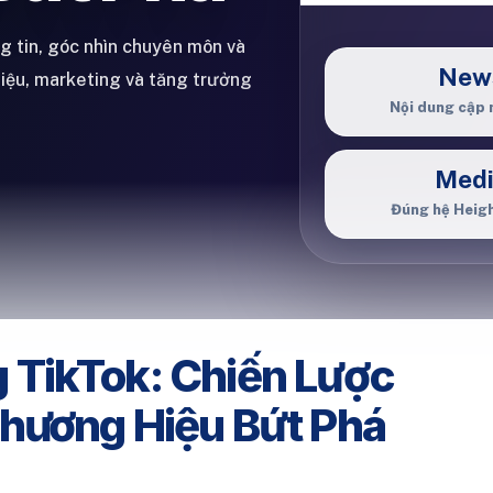
ng tin, góc nhìn chuyên môn và
New
hiệu, marketing và tăng trưởng
Nội dung cập 
Med
Đúng hệ Heig
TikTok: Chiến Lược
Thương Hiệu Bứt Phá