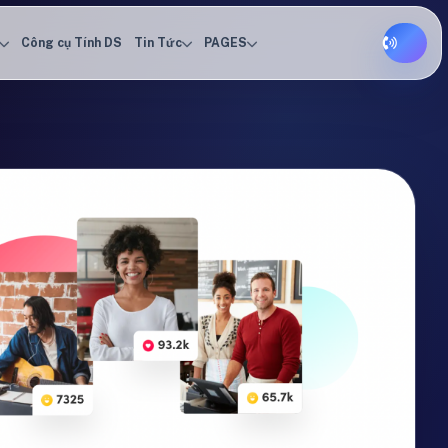
Công cụ Tính DS
Tin Tức
PAGES