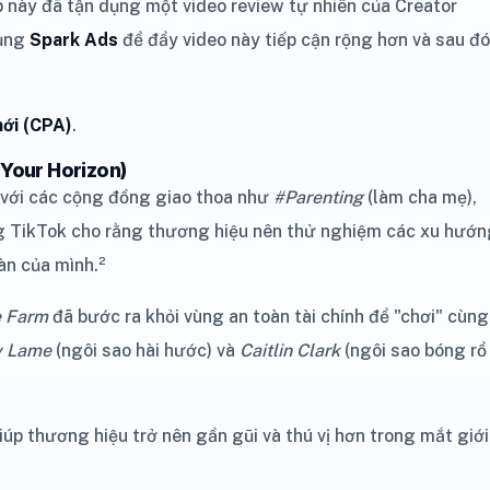
này đã tận dụng một video review tự nhiên của Creator
dụng
Spark Ads
để đẩy video này tiếp cận rộng hơn và sau đó
mới (CPA)
.
 Your Horizon)
với các cộng đồng giao thoa như
#Parenting
(làm cha mẹ),
g TikTok cho rằng thương hiệu nên thử nghiệm các xu hướn
àn của mình.²
e Farm
đã bước ra khỏi vùng an toàn tài chính để "chơi" cùng
y Lame
(ngôi sao hài hước) và
Caitlin Clark
(ngôi sao bóng rổ
iúp thương hiệu trở nên gần gũi và thú vị hơn trong mắt giới