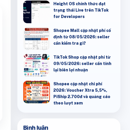
Height OS chính thức đạt
trạng thái Live trên TikTok
for Developers
Shopee Mall cập nhật phí cố
định từ 08/05/2026: seller
cần kiểm tra gì?
TikTok Shop cập nhật phí từ
09/05/2026: seller cần tính
lại biên lợi nhuận
Shopee cập nhật chi phí
2026: Voucher Xtra 5,5%,
PiShip 2.700đ và quảng cáo
theo lượt xem
Bình luận