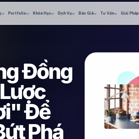
g
Portfolio
Khóa Học
Dịch Vụ
Báo Giá
Tư Vấn
Giải Pháp
ng Đồng
 Lược
ơi" Để
Bứt Phá