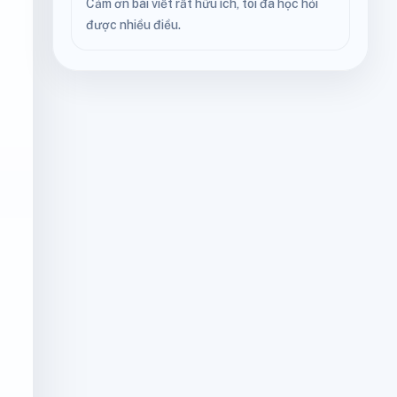
Cảm ơn bài viết rất hữu ích, tôi đã học hỏi
được nhiều điều.