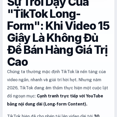
Sự Trỗi Dậy Của
"TikTok Long-
Form": Khi Video 15
Giây Là Không Đủ
Để Bán Hàng Giá Trị
Cao
Chúng ta thường mặc định TikTok là nền tảng của
video ngắn, nhanh và giải trí hời hợt. Nhưng năm
2026, TikTok đang âm thầm thực hiện một cuộc lật
đổ ngoạn mục:
Cạnh tranh trực tiếp với YouTube
bằng nội dung dài (Long-form Content).
TikTok hiện đã cho phép tải lên video dài tới
30