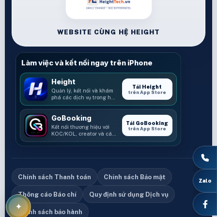
WEBSITE CÙNG HỆ HEIGHT
Làm việc và kết nối ngay trên iPhone
Height
Tải Height
Quản lý, kết nối và khám
trên App Store
phá các dịch vụ trong hệ
sinh thái Height.
GoBooking
Tải GoBooking
Kết nối thương hiệu với
trên App Store
KOC/KOL, creator và các
cơ hội booking.
Chính sách Thanh toán
Chính sách Bảo mật
Thông cáo Báo chí
Quy định sử dụng Dịch vụ
Chính sách bảo hành