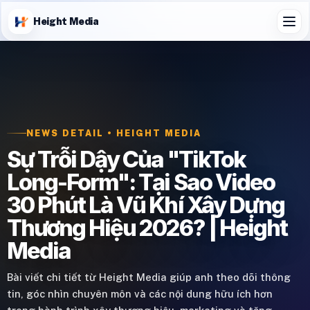
Height Media
NEWS DETAIL • HEIGHT MEDIA
Sự Trỗi Dậy Của "TikTok
Long-Form": Tại Sao Video
30 Phút Là Vũ Khí Xây Dựng
Thương Hiệu 2026? | Height
Media
Bài viết chi tiết từ Height Media giúp anh theo dõi thông
tin, góc nhìn chuyên môn và các nội dung hữu ích hơn