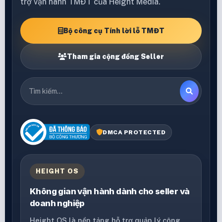
trợ vận hành TMĐT của Height Media.
Bộ công cụ Tính lời lỗ TMĐT
Tham gia cộng đồng Seller
DMCA PROTECTED
HEIGHT OS
Không gian vận hành dành cho seller và
doanh nghiệp
Height OS là nền tảng hỗ trợ quản lý công