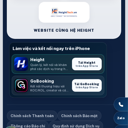
WEBSITE CÙNG HỆ HEIGHT
Làm việc và kết nối ngay trên iPhone
Height
Tải Height
Quản lý, kết nối và khám
trên App Store
phá các dịch vụ trong hệ
sinh thái Height.
GoBooking
Tải GoBooking
Kết nối thương hiệu với
trên App Store
KOC/KOL, creator và các
cơ hội booking.
Chính sách Thanh toán
Chính sách Bảo mật
Thông cáo Báo chí
Quy định sử dụng Dịch vụ