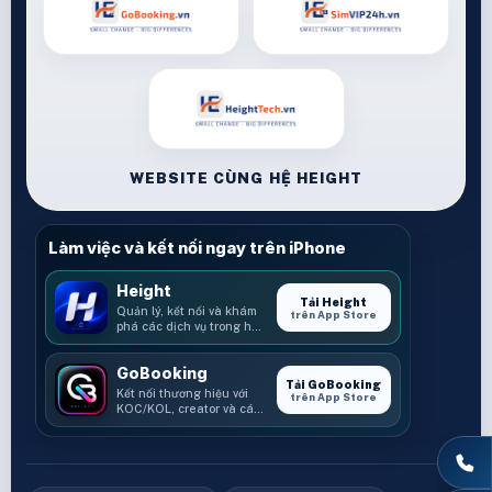
WEBSITE CÙNG HỆ HEIGHT
Làm việc và kết nối ngay trên iPhone
Height
Tải Height
Quản lý, kết nối và khám
trên App Store
phá các dịch vụ trong hệ
sinh thái Height.
GoBooking
Tải GoBooking
Kết nối thương hiệu với
trên App Store
KOC/KOL, creator và các
cơ hội booking.