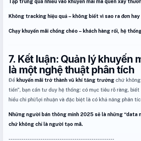
Tập trung quá nhiều vào khuyến mãi mà quên xây thươ
Không tracking hiệu quả – không biết vì sao ra đơn hay
Chạy khuyến mãi chồng chéo – khách hàng rối, hệ thốn
7. Kết luận: Quản lý khuyến
là một nghệ thuật phân tích
Để
khuyến mãi trở thành vũ khí tăng trưởng
chứ không 
tiền", bạn cần tư duy hệ thống: có mục tiêu rõ ràng, biết
hiểu chi phí/lợi nhuận và đặc biệt là có khả năng phân tíc
Những người bán thông minh 2025 sẽ là những “data 
chứ không chỉ là người tạo mã.
--------------------------------------------------------