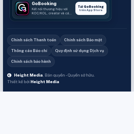
GoBooking
Tải GoBooking
Kết nối thương hiệu với
trên App Store
KOC/KOL, creator và các
cơ hội booking.
Chính sách Thanh toán
Chính sách Bảo mật
Thông cáo Báo chí
Quy định sử dụng Dịch vụ
Chính sách bảo hành
Height Media
, Bản quyền - Quyền sở hữu.
Thiết kế bởi
Height Media