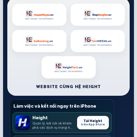
WEBSITE CÙNG HỆ HEIGHT
Làm việc và kết nối ngay trên iPhone
Height
Tải Height
Quản lý, kết nối và khám
trên App Store
phá các dịch vụ trong hệ
sinh thái Height.