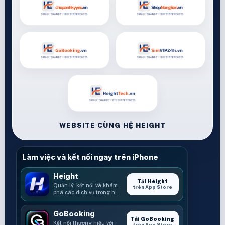
WEBSITE CÙNG HỆ HEIGHT
Làm việc và kết nối ngay trên iPhone
Height
Tải Height
Quản lý, kết nối và khám
trên App Store
phá các dịch vụ trong hệ
sinh thái Height.
GoBooking
Tải GoBooking
Kết nối thương hiệu với
trên App Store