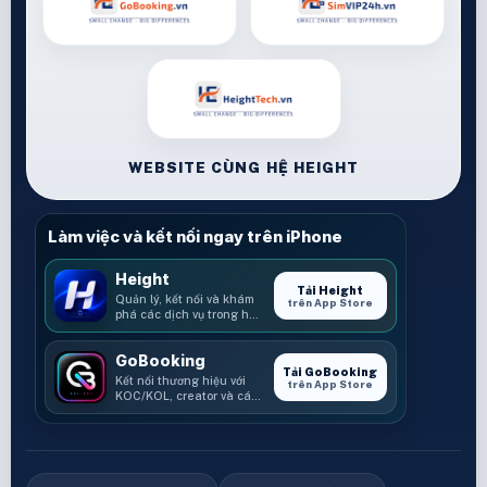
WEBSITE CÙNG HỆ HEIGHT
Làm việc và kết nối ngay trên iPhone
Height
Tải Height
Quản lý, kết nối và khám
trên App Store
phá các dịch vụ trong hệ
sinh thái Height.
GoBooking
Tải GoBooking
Kết nối thương hiệu với
trên App Store
KOC/KOL, creator và các
cơ hội booking.