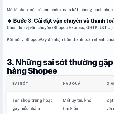
Mô tả shop: nêu rõ sản phẩm, cam kết, phong cách phục
🔹 Bước 3: Cài đặt vận chuyển và thanh to
Chọn đơn vị vận chuyển (Shopee Express, GHTK, J&T,...)
Kết nối ví ShopeePay để nhận tiền thanh toán nhanh ch
3. Những sai sót thường gặp 
hàng Shopee
SAI SÓT
HẬU QUẢ
GIẢ
Tên shop trùng hoặc
Mất uy tín, khó
Đặt
gây hiểu nhầm
tìm kiếm
với