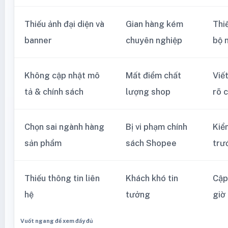
Thiếu ảnh đại diện và
Gian hàng kém
Thi
banner
chuyên nghiệp
bộ 
Không cập nhật mô
Mất điểm chất
Viết
tả & chính sách
lượng shop
rõ 
Chọn sai ngành hàng
Bị vi phạm chính
Kiể
sản phẩm
sách Shopee
trư
Thiếu thông tin liên
Khách khó tin
Cập 
hệ
tưởng
giờ