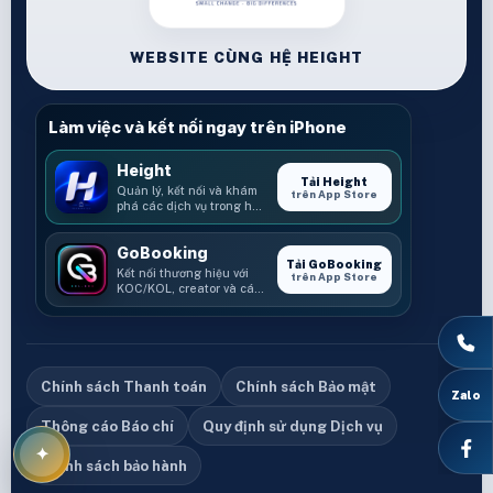
WEBSITE CÙNG HỆ HEIGHT
Làm việc và kết nối ngay trên iPhone
Height
Tải Height
Quản lý, kết nối và khám
trên App Store
phá các dịch vụ trong hệ
sinh thái Height.
GoBooking
Tải GoBooking
Kết nối thương hiệu với
trên App Store
KOC/KOL, creator và các
cơ hội booking.
Chính sách Thanh toán
Chính sách Bảo mật
Thông cáo Báo chí
Quy định sử dụng Dịch vụ
Chính sách bảo hành